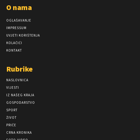
O nama
OGLAŠAVANJE
IMPRESSUM
UVJETI KORIŠTENJA
KOLAČIĆI
KONTAKT
Rubrike
NASLOVNICA
VIJESTI
IZ NAŠEG KRAJA
GOSPODARSTVO
SPORT
ŽIVOT
PRIČE
CRNA KRONIKA