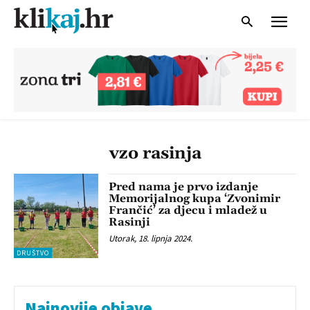
vzo rasinja
Pred nama je prvo izdanje
Memorijalnog kupa ‘Zvonimir
Frančić’ za djecu i mladež u
Rasinji
Utorak, 18. lipnja 2024.
DRUŠTVO
Najnovije objave