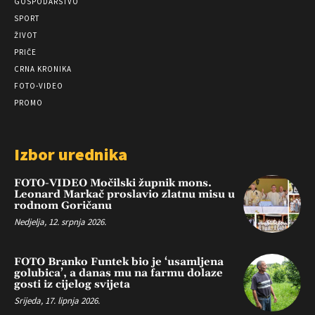
GOSPODARSTVO
SPORT
ŽIVOT
PRIČE
CRNA KRONIKA
FOTO-VIDEO
PROMO
Izbor urednika
FOTO-VIDEO Močilski župnik mons.
Leonard Markač proslavio zlatnu misu u
rodnom Goričanu
Nedjelja, 12. srpnja 2026.
FOTO Branko Funtek bio je ‘usamljena
golubica’, a danas mu na farmu dolaze
gosti iz cijelog svijeta
Srijeda, 17. lipnja 2026.