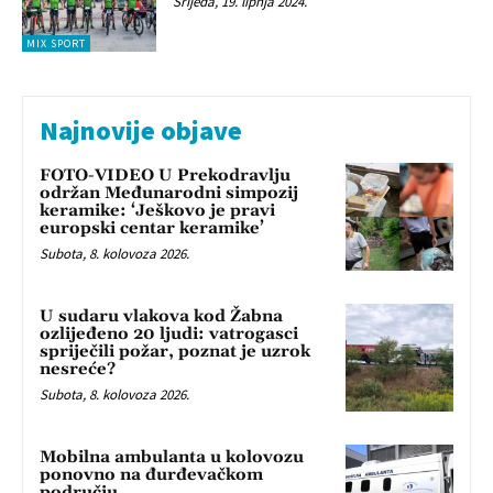
Srijeda, 19. lipnja 2024.
MIX SPORT
Najnovije objave
FOTO-VIDEO U Prekodravlju
održan Međunarodni simpozij
keramike: ‘Ješkovo je pravi
europski centar keramike’
Subota, 8. kolovoza 2026.
U sudaru vlakova kod Žabna
ozlijeđeno 20 ljudi: vatrogasci
spriječili požar, poznat je uzrok
nesreće?
Subota, 8. kolovoza 2026.
Mobilna ambulanta u kolovozu
ponovno na đurđevačkom
području