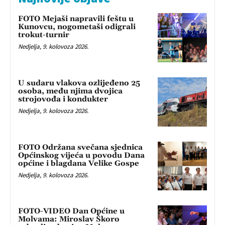
FOTO Mejaši napravili feštu u
Kunovcu, nogometaši odigrali
trokut-turnir
Nedjelja, 9. kolovoza 2026.
U sudaru vlakova ozlijeđeno 25
osoba, među njima dvojica
strojovođa i kondukter
Nedjelja, 9. kolovoza 2026.
FOTO Održana svečana sjednica
Općinskog vijeća u povodu Dana
općine i blagdana Velike Gospe
Nedjelja, 9. kolovoza 2026.
FOTO-VIDEO Dan Općine u
Molvama: Miroslav Škoro