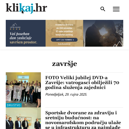
završje
FOTO Veliki jubilej DVD-a
Završje: vatrogasci obilježili 70
godina služenja zajednici
Ponedjeljak, 29. rujna 2025.
DRUŠTVO
Sportske dvorane za zdraviju i
sretniju budućnost: na
novomarofskom području ulaže
se u infrastrukturu za najmlađe