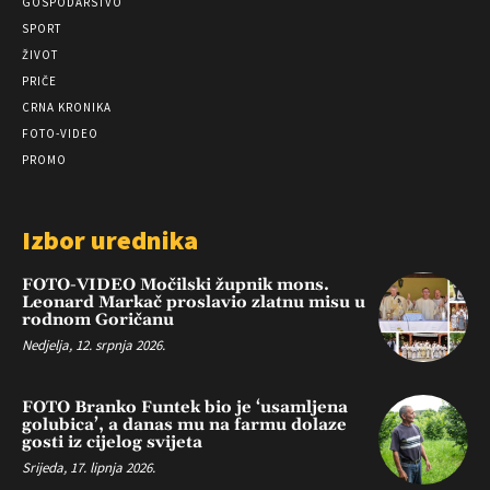
GOSPODARSTVO
SPORT
ŽIVOT
PRIČE
CRNA KRONIKA
FOTO-VIDEO
PROMO
Izbor urednika
FOTO-VIDEO Močilski župnik mons.
Leonard Markač proslavio zlatnu misu u
rodnom Goričanu
Nedjelja, 12. srpnja 2026.
FOTO Branko Funtek bio je ‘usamljena
golubica’, a danas mu na farmu dolaze
gosti iz cijelog svijeta
Srijeda, 17. lipnja 2026.