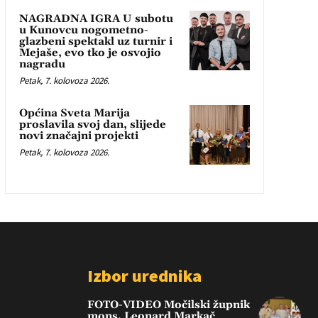
NAGRADNA IGRA U subotu
u Kunovcu nogometno-
glazbeni spektakl uz turnir i
Mejaše, evo tko je osvojio
nagradu
Petak, 7. kolovoza 2026.
Općina Sveta Marija
proslavila svoj dan, slijede
novi značajni projekti
Petak, 7. kolovoza 2026.
Izbor urednika
FOTO-VIDEO Močilski župnik
mons. Leonard Markač