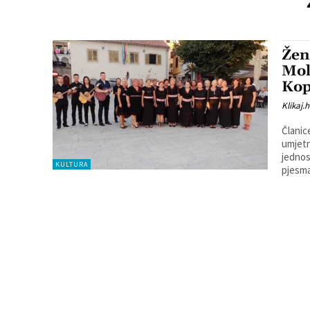
Žen
Mol
Kop
Klikaj.h
Članic
umjetn
jednosatni sa
KULTURA
pjesma