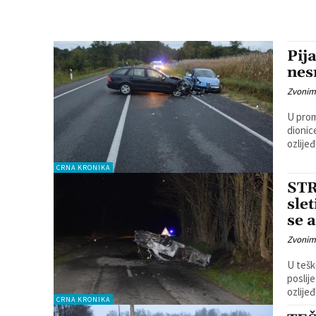
Pij
nes
Zvonim
U prom
dionic
ozlijeđ
CRNA KRONIKA
STR
sle
se 
Zvonim
U tešk
poslij
CRNA KRONIKA