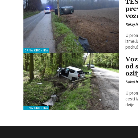
TEŠ
pre
voz
Klikaj.h
U prom
između Ž
područj
CRNA KRONIKA
Voz
od 
ozl
Klikaj.h
U prom
cesti 
dvije...
CRNA KRONIKA