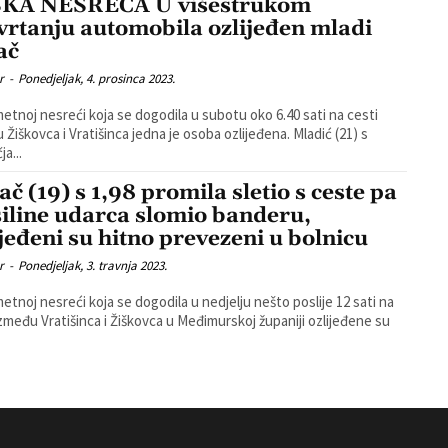
KA NESREĆA U višestrukom
vrtanju automobila ozlijeđen mladi
ač
r
-
Ponedjeljak, 4. prosinca 2023.
etnoj nesreći koja se dogodila u subotu oko 6.40 sati na cesti
iškovca i Vratišinca jedna je osoba ozlijeđena. Mladić (21) s
a...
ač (19) s 1,98 promila sletio s ceste pa
siline udarca slomio banderu,
ijeđeni su hitno prevezeni u bolnicu
r
-
Ponedjeljak, 3. travnja 2023.
etnoj nesreći koja se dogodila u nedjelju nešto poslije 12 sati na
između Vratišinca i Žiškovca u Međimurskoj županiji ozlijeđene su