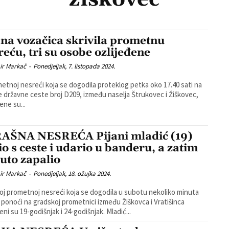
ana vozačica skrivila prometnu
reću, tri su osobe ozlijeđene
ir Markač
-
Ponedjeljak, 7. listopada 2024.
etnoj nesreći koja se dogodila proteklog petka oko 17.40 sati na
e državne ceste broj D209, između naselja Štrukovec i Žiškovec,
ene su...
AŠNA NESREĆA Pijani mladić (19)
tio s ceste i udario u banderu, a zatim
auto zapalio
ir Markač
-
Ponedjeljak, 18. ožujka 2024.
oj prometnoj nesreći koja se dogodila u subotu nekoliko minuta
e ponoći na gradskoj prometnici između Žiškovca i Vratišinca
ozlijeđeni su 19-godišnjak i 24-godišnjak. Mladić...