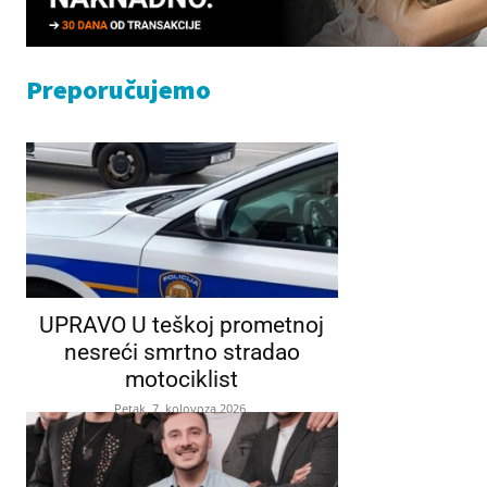
Preporučujemo
UPRAVO U teškoj prometnoj
nesreći smrtno stradao
motociklist
Petak, 7. kolovoza 2026.