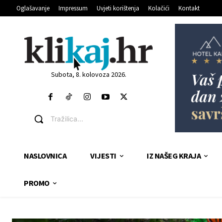
Oglašavanje
Impressum
Uvjeti korištenja
Kolačići
Kontakt
Subota, 8. kolovoza 2026.
Tražilica...
NASLOVNICA
VIJESTI
IZ NAŠEG KRAJA
PROMO