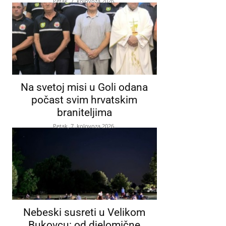
Petak, 7. kolovoza 2026.
Na svetoj misi u Goli odana
počast svim hrvatskim
braniteljima
Petak, 7. kolovoza 2026.
Nebeski susreti u Velikom
Bukovcu: od djelomične