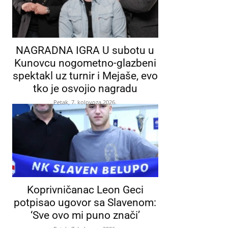
NAGRADNA IGRA U subotu u
Kunovcu nogometno-glazbeni
spektakl uz turnir i Mejaše, evo
tko je osvojio nagradu
Petak, 7. kolovoza 2026.
Koprivničanac Leon Geci
potpisao ugovor sa Slavenom:
‘Sve ovo mi puno znači’