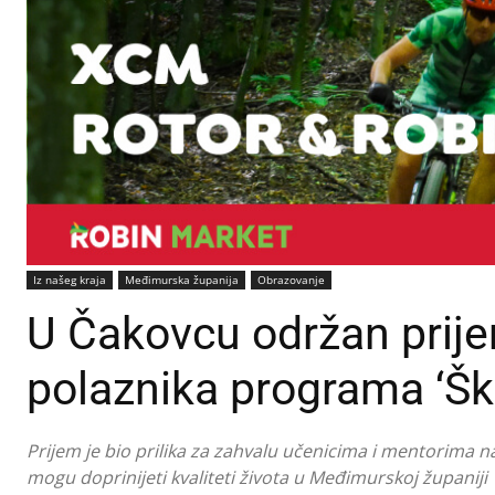
Iz našeg kraja
Međimurska županija
Obrazovanje
U Čakovcu održan prije
polaznika programa ‘Ško
Prijem je bio prilika za zahvalu učenicima i mentorima na 
mogu doprinijeti kvaliteti života u Međimurskoj županiji