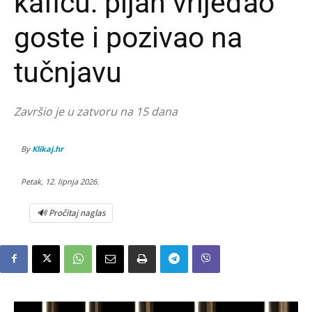
kafiću: pijan vrijeđao
goste i pozivao na
tučnjavu
Završio je u zatvoru na 15 dana
By
Klikaj.hr
Petak, 12. lipnja 2026.
🔊 Pročitaj naglas