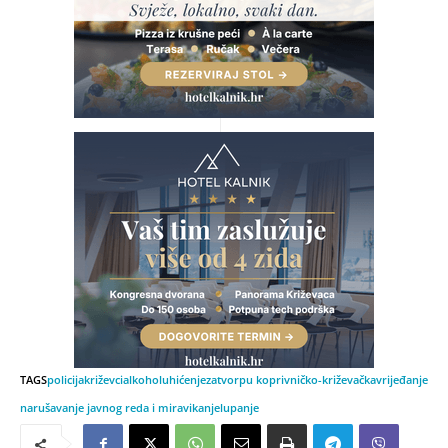
TAGS
policija
križevci
alkohol
uhićenje
zatvor
pu koprivničko-križevačka
vrijeđanje
narušavanje javnog reda i mira
vikanje
lupanje