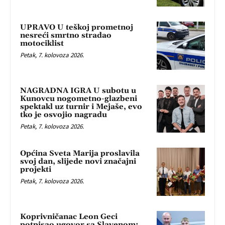
UPRAVO U teškoj prometnoj
nesreći smrtno stradao
motociklist
Petak, 7. kolovoza 2026.
NAGRADNA IGRA U subotu u
Kunovcu nogometno-glazbeni
spektakl uz turnir i Mejaše, evo
tko je osvojio nagradu
Petak, 7. kolovoza 2026.
Općina Sveta Marija proslavila
svoj dan, slijede novi značajni
projekti
Petak, 7. kolovoza 2026.
Koprivničanac Leon Geci
potpisao ugovor sa Slavenom: