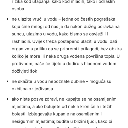
rizika kod utapanja, kako kod mladih, tako i odraslih
osoba
ne ulazite vrući u vodu – jedna od čestih pogrešaka
koju čine mnogi od nas je da nakon dužeg boravka na
suncu, ulazimo u vodu, kako bismo se osvježili i
rashladili. Uvijek treba postepeno ulaziti u vodu, dati
organizmu priliku da se pripremi i prilagodi, bez obzira
koliko je more ili neka druga vodena površina topla. U
protivnom, naše će tijelo u dodiru s hladnom vodom
doživjeti šok
ne skačite u vodu nepoznate dubine – moguća su
ozbiljna ozljeđivanja
ako niste posve zdravi, ne kupajte se na osamljenim
mjestima, a ako bolujete od nekih kroničnih i težih
bolesti, izbjegavajte kupanje na osamljenim i
nesigurnim mjestima; budite u blizini ljudi, kako bi