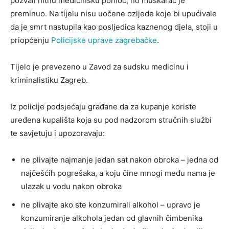
pozvali hitnu medicinsku pomoć, no muškarac je
preminuo. Na tijelu nisu uočene ozljede koje bi upućivale
da je smrt nastupila kao posljedica kaznenog djela, stoji u
priopćenju
Policijske uprave zagrebačke
.
Tijelo je prevezeno u Zavod za sudsku medicinu i
kriminalistiku Zagreb.
Iz policije podsjećaju građane da za kupanje koriste
uređena kupališta koja su pod nadzorom stručnih službi
te savjetuju i upozoravaju:
ne plivajte najmanje jedan sat nakon obroka – jedna od
najčešćih pogrešaka, a koju čine mnogi među nama je
ulazak u vodu nakon obroka
ne plivajte ako ste konzumirali alkohol – upravo je
konzumiranje alkohola jedan od glavnih čimbenika