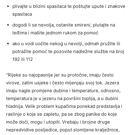
plivajte u blizini spasilaca te poštujte upute i znakove
spasilaca
dogodi li se nevolja, ostanite smireni, plutajte na
leđima i mašite jednom rukom za pomoć
ako u vodi uočite nekog u nevolji, odmah pružite ili
potražite pomoć te pozovite nadležne službe na broj
192 ili 112
“Rijeke su najopasnije jer su protočne, imaju često
virove, zatim usjeke i često mijenjaju svoj tok. Jezera
imaju nagle promjene dubine i temperature, odnosno,
temperatura je u jezeru na površini toplija, a u dubini
hladnija. Velik problem kupačima ponekad predstavlja i
raslinje o koje se zapletu, pa se zbog panike do koje
može doći, mogu i utopiti. Vrebaju i brojne druge
nepredvidive posljedice, poput slomljene kralježnice,