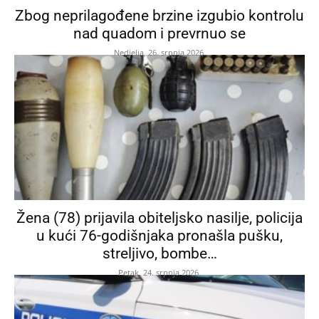
Zbog neprilagođene brzine izgubio kontrolu
nad quadom i prevrnuo se
Nedjelja, 26. srpnja 2026.
Žena (78) prijavila obiteljsko nasilje, policija
u kući 76-godišnjaka pronašla pušku,
streljivo, bombe…
Petak, 24. srpnja 2026.