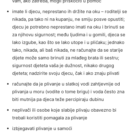
vam, ako zatreba, mogli priskočiti u pomoć
imate li djecu, neprestano ih držite na oku – roditelji se
nikada, pa tako ni na kupanju, ne smiju posve opustiti;
djecu je potrebno neprestano imati na oku i brinuti se
za njihovu sigurnost; među ljudima i u gomili, djeca se
lako izgube, kao što se lako utope i u plićaku; jednako
tako, nikada, ali baš nikada, ne računajte da se starije
dijete može samo brinuti za mlađeg brata ili sestru;
sigurnost djeteta vaša je dužnost, nikako drugog
djeteta; nadzirite svoju djecu, čak i ako znaju plivati
računajte da je plivanje u slatkoj vodi zahtjevnije od
plivanja u moru (vodite o tome brigu) i voda često zna
biti mutnija pa djeca teže percipiraju dubinu
neplivači ili osobe koje slabije plivaju obavezno bi
trebali koristiti pomagala za plivanje
izbjegavati plivanje u samoći