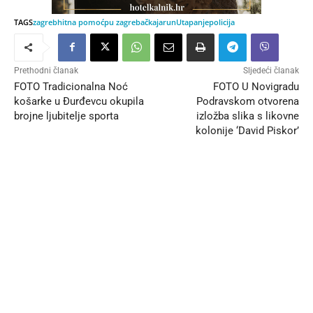
TAGS
zagreb
hitna pomoć
pu zagrebačka
jarun
Utapanje
policija
Prethodni članak
Sljedeći članak
FOTO Tradicionalna Noć
FOTO U Novigradu
košarke u Đurđevcu okupila
Podravskom otvorena
brojne ljubitelje sporta
izložba slika s likovne
kolonije ‘David Piskor’