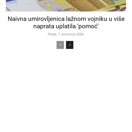
Naivna umirovljenica lažnom vojniku u više
naprata uplatila ‘pomoć’
Petak, 7. kolovoza 2026.