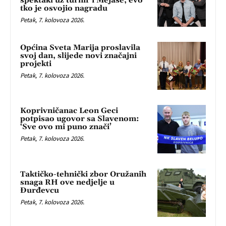
spektakl uz turnir i Mejaše, evo
tko je osvojio nagradu
Petak, 7. kolovoza 2026.
Općina Sveta Marija proslavila
svoj dan, slijede novi značajni
projekti
Petak, 7. kolovoza 2026.
Koprivničanac Leon Geci
potpisao ugovor sa Slavenom:
‘Sve ovo mi puno znači’
Petak, 7. kolovoza 2026.
Taktičko-tehnički zbor Oružanih
snaga RH ove nedjelje u
Đurđevcu
Petak, 7. kolovoza 2026.