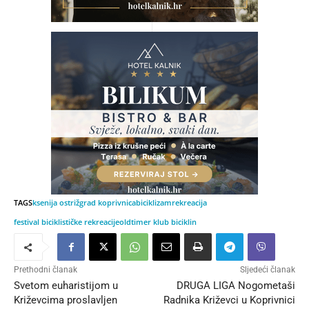
TAGS
ksenija ostriž
grad koprivnica
biciklizam
rekreacija
festival biciklističke rekreacije
oldtimer klub biciklin
Prethodni članak
Sljedeći članak
Svetom euharistijom u
DRUGA LIGA Nogometaši
Križevcima proslavljen
Radnika Križevci u Koprivnici