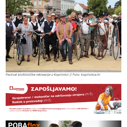
Festival biciklističke rekreacije u Koprivnici // Foto: koprivnica.hr