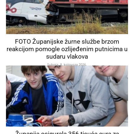
FOTO Županijske žurne službe brzom
reakcijom pomogle ozlijeđenim putnicima u
sudaru vlakova
Subota, 8. kolovoza 2026.
Županija osigurala 356 tisuća eura za