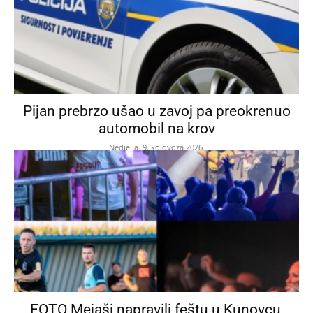
Pijan prebrzo ušao u zavoj pa preokrenuo
automobil na krov
Nedjelja, 9. kolovoza 2026.
FOTO Mejaši napravili feštu u Kunovcu,