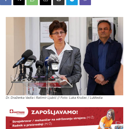
Dr. Draženka Vadla i Ratimir Ljubić // Foto: Luka Krušec / LuMedia