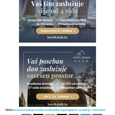
TAGS
koronavirus
koprivničko-križevačka županija
dom za starije i nemoćne