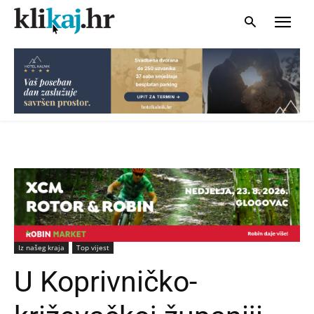
Iz našeg kraja
Top vijest
U Koprivničko-