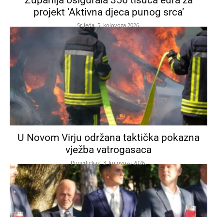
projekt ‘Aktivna djeca punog srca’
Srijeda, 5. kolovoza 2026.
U Novom Virju održana taktička pokazna
vježba vatrogasaca
Ponedjeljak, 3. kolovoza 2026.