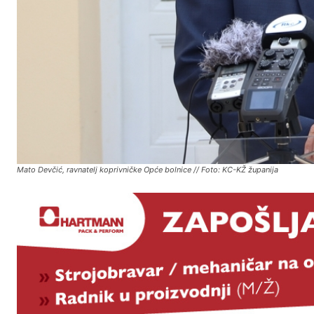
Mato Devčić, ravnatelj koprivničke Opće bolnice // Foto: KC-KŽ županija