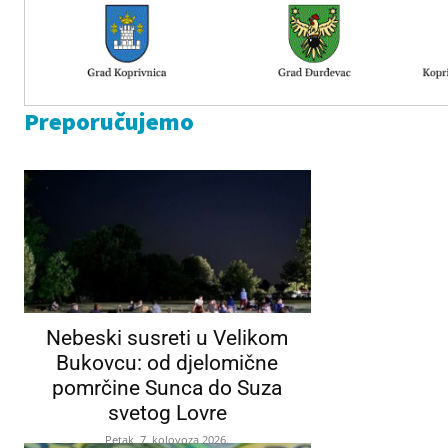
Preporučujemo
Nebeski susreti u Velikom
Bukovcu: od djelomične
pomrčine Sunca do Suza
svetog Lovre
Petak, 7. kolovoza 2026.