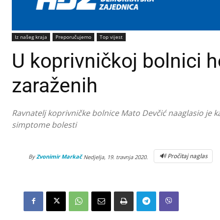
Iz našeg kraja
Preporučujemo
Top vijest
U koprivničkoj bolnici h
zaraženih
Ravnatelj koprivničke bolnice Mato Devčić naaglasio je 
simptome bolesti
🔊 Pročitaj naglas
By
Zvonimir Markač
Nedjelja, 19. travnja 2020.