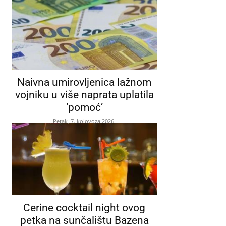
Naivna umirovljenica lažnom
vojniku u više naprata uplatila
‘pomoć’
Petak, 7. kolovoza 2026.
Cerine cocktail night ovog
petka na sunčalištu Bazena