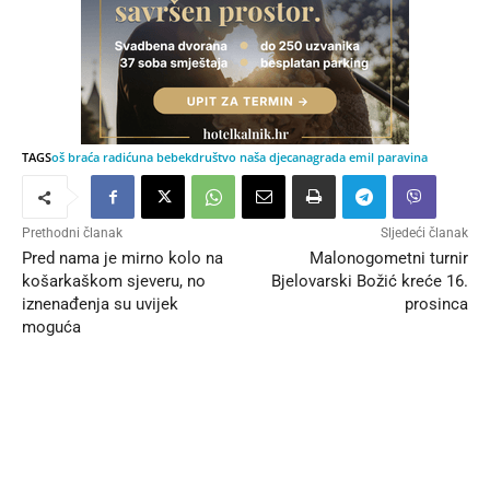
TAGS
oš braća radić
una bebek
društvo naša djeca
nagrada emil paravina
Prethodni članak
Sljedeći članak
Pred nama je mirno kolo na
Malonogometni turnir
košarkaškom sjeveru, no
Bjelovarski Božić kreće 16.
iznenađenja su uvijek
prosinca
moguća