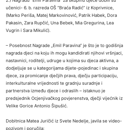
2.) Nagradu “Emil Paravina” za skupinu djece dobili su
učenici- 6. b. razreda OŠ “Braća Radić” iz Koprivnice,
(Marko Periša, Matej Markovinović, Patrik Habek, Dora
Pakasin, Zara Rupčić, Una Bebek, Mia Gregurina, Lea
Vugrin i Sara Mikulić).
– Posebnost Nagrade „Emil Paravina“ je što je to godišnja
nagrada djeci na koju ih mogu kandidirati njihovi vršnjaci,
nastavnici, roditelji, udruge u kojima su djeca aktivna, a
dodjeljuje se u kategorijama dijete-pojedinac i skupina
djece, za promicanje dječjih prava, dječju participaciju,
interkulturalne vrijednosti te gradnju suradnje i
partnerstva između djece i odraslih – istaknuo je
predsjednik Ocjenjivačkog povjerenstva, dječji vijećnik iz
Velike Gorice Antonio Šipušić.
Dobitnica Matea Juričić iz Svete Nedelje, javila se video-
pozivom i poručila: