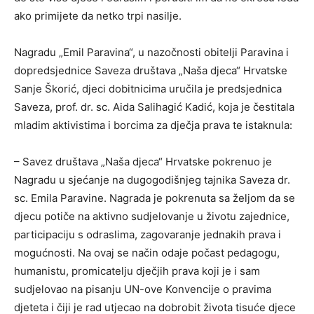
ako primijete da netko trpi nasilje.
Nagradu „Emil Paravina“, u nazočnosti obitelji Paravina i
dopredsjednice Saveza društava „Naša djeca“ Hrvatske
Sanje Škorić, djeci dobitnicima uručila je predsjednica
Saveza, prof. dr. sc. Aida Salihagić Kadić, koja je čestitala
mladim aktivistima i borcima za dječja prava te istaknula:
– Savez društava „Naša djeca“ Hrvatske pokrenuo je
Nagradu u sjećanje na dugogodišnjeg tajnika Saveza dr.
sc. Emila Paravine. Nagrada je pokrenuta sa željom da se
djecu potiče na aktivno sudjelovanje u životu zajednice,
participaciju s odraslima, zagovaranje jednakih prava i
mogućnosti. Na ovaj se način odaje počast pedagogu,
humanistu, promicatelju dječjih prava koji je i sam
sudjelovao na pisanju UN-ove Konvencije o pravima
djeteta i čiji je rad utjecao na dobrobit života tisuće djece