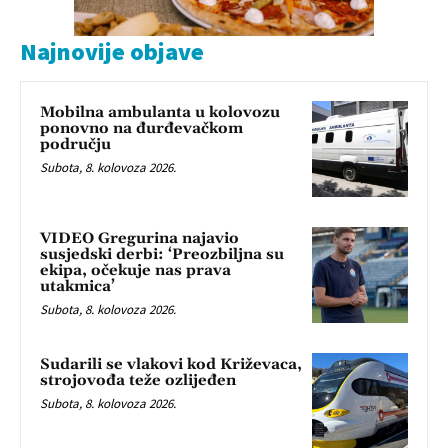
Najnovije objave
Mobilna ambulanta u kolovozu
ponovno na đurđevačkom
području
Subota, 8. kolovoza 2026.
VIDEO Gregurina najavio
susjedski derbi: ‘Preozbiljna su
ekipa, očekuje nas prava
utakmica’
Subota, 8. kolovoza 2026.
Sudarili se vlakovi kod Križevaca,
strojovođa teže ozlijeđen
Subota, 8. kolovoza 2026.