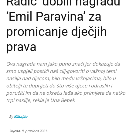
Radić’ dobili nagradu
‘Emil Paravina’ za
promicanje dječjih
prava
Ova nagrada nam jako puno znači jer dokazuje da
smo uspjeli postići naš cilj-govoriti o važnoj temi
nasilja nad djecom, bilo među vršnjacima, bilo u
obitelji te doprijeti do što više djece i odraslih i
poručiti im da ne okreću leđa ako primijete da netko
trpi nasilje, rekla je Una Bebek
By
Klikaj.hr
Srijeda, 8. prosinca 2021.