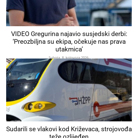
VIDEO Gregurina najavio susjedski derbi:
‘Preozbiljna su ekipa, očekuje nas prava
utakmica’
Subota, 8. kolovoza 2026.
Sudarili se vlakovi kod Križevaca, strojovođa
teže ozlijeđen