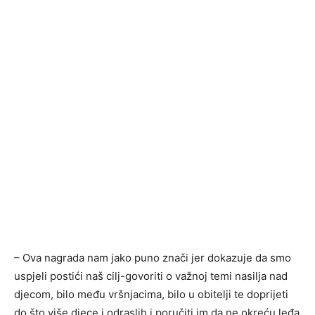
– Ova nagrada nam jako puno znači jer dokazuje da smo
uspjeli postići naš cilj-govoriti o važnoj temi nasilja nad
djecom, bilo među vršnjacima, bilo u obitelji te doprijeti
do što više djece i odraslih i poručiti im da ne okreću leđa