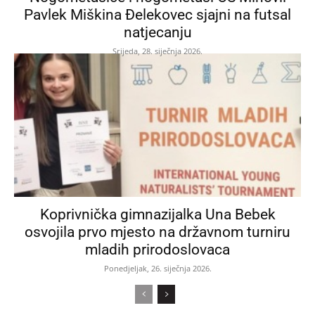
Pavlek Miškina Đelekovec sjajni na futsal
natjecanju
Srijeda, 28. siječnja 2026.
Koprivnička gimnazijalka Una Bebek
osvojila prvo mjesto na državnom turniru
mladih prirodoslovaca
Ponedjeljak, 26. siječnja 2026.