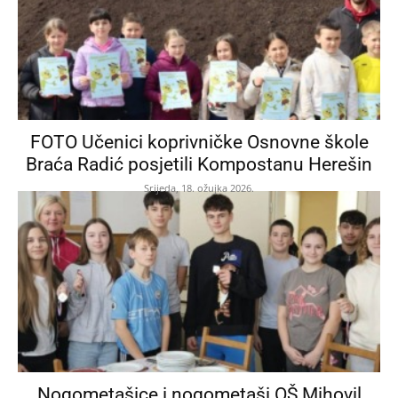
FOTO Učenici koprivničke Osnovne škole
Braća Radić posjetili Kompostanu Herešin
Srijeda, 18. ožujka 2026.
Nogometašice i nogometaši OŠ Mihovil