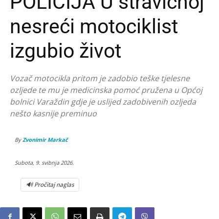
POLICIJA U stravičnoj
nesreći motociklist
izgubio život
Vozač motocikla pritom je zadobio teške tjelesne
ozljede te mu je medicinska pomoć pružena u Općoj
bolnici Varaždin gdje je uslijed zadobivenih ozljeda
nešto kasnije preminuo
By
Zvonimir Markač
Subota, 9. svibnja 2026.
🔊 Pročitaj naglas