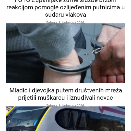
reakcijom pomogle ozlijeđenim putnicima u
sudaru vlakova
Subota, 8. kolovoza 2026.
Mladić i djevojka putem društvenih mreža
prijetili muškarcu i iznuđivali novac
Subota, 8. kolovoza 2026.