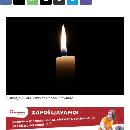
Ilustracija // Foto: Andreas Lischka / Pixabay