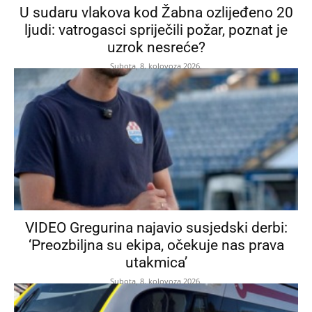
U sudaru vlakova kod Žabna ozlijeđeno 20
ljudi: vatrogasci spriječili požar, poznat je
uzrok nesreće?
Subota, 8. kolovoza 2026.
VIDEO Gregurina najavio susjedski derbi:
‘Preozbiljna su ekipa, očekuje nas prava
utakmica’
Subota, 8. kolovoza 2026.