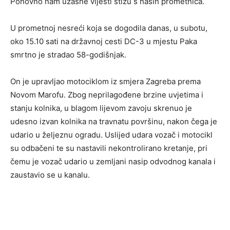
Ponovno nam užasne vijesti stižu s naših prometnica.
U prometnoj nesreći koja se dogodila danas, u subotu,
oko 15.10 sati na državnoj cesti DC-3 u mjestu Paka
smrtno je stradao 58-godišnjak.
On je upravljao motociklom iz smjera Zagreba prema
Novom Marofu. Zbog neprilagođene brzine uvjetima i
stanju kolnika, u blagom lijevom zavoju skrenuo je
udesno izvan kolnika na travnatu površinu, nakon čega je
udario u željeznu ogradu. Uslijed udara vozač i motocikl
su odbačeni te su nastavili nekontrolirano kretanje, pri
čemu je vozač udario u zemljani nasip odvodnog kanala i
zaustavio se u kanalu.