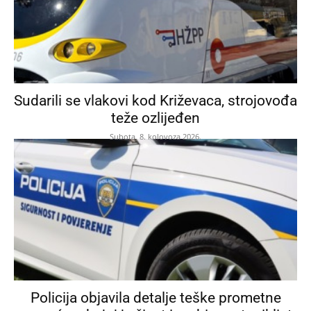
Sudarili se vlakovi kod Križevaca, strojovođa
teže ozlijeđen
Subota, 8. kolovoza 2026.
Policija objavila detalje teške prometne