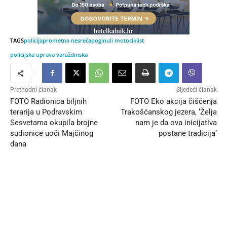
TAGS
policija
prometna nesreća
poginuli motociklist
policijska uprava varaždinska
Prethodni članak
Sljedeći članak
FOTO Radionica biljnih
FOTO Eko akcija čišćenja
terarija u Podravskim
Trakošćanskog jezera, ‘Želja
Sesvetama okupila brojne
nam je da ova inicijativa
sudionice uoči Majčinog
postane tradicija’
dana