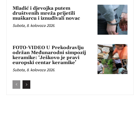
Mladić i djevojka putem
društvenih mreža prijetili
muškarcu i iznuđivali novac
Subota, 8. kolovoza 2026.
FOTO-VIDEO U Prekodravlju
održan Međunarodni simpozij
keramike: ‘Ješkovo je pravi
europski centar keramike’
Subota, 8. kolovoza 2026.