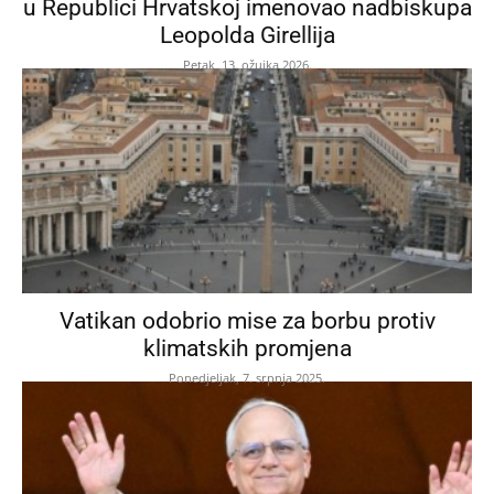
u Republici Hrvatskoj imenovao nadbiskupa
Leopolda Girellija
Petak, 13. ožujka 2026.
Vatikan odobrio mise za borbu protiv
klimatskih promjena
Ponedjeljak, 7. srpnja 2025.