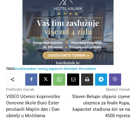
TAGS
konklava
izbor novog pape
crni dim
bijeli dim
vatikan
Prethodni članak
Sljedeći članak
VIDEO Učenici koprivničke
Slaven Belupo objavio cijene
Osnovne škole Đuro Ester
ulaznica za finale Kupa,
proslavili Majčin dan i Dan
kapacitet stadiona širi se na
obitelji u Močilama
4500 mjesta