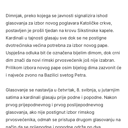
Dimnjak, preko kojega se javnosti signalizira ishod
glasovanja za izbor novog poglavara Katoličke crkve,
postavljen je prošli tjedan na krovu Sikstinske kapele.
Kardinali u tajnosti glasaju sve dok se ne postigne
dvotrećinska većina potrebna za izbor novog pape.
Uspješna odluka bit će označena bijelim dimom, dok crni
dim znači da novi rimski prvosvećenik još nije izabran.
Prilikom izbora novog pape osim bijelog dima zazvonit će
i najveće zvono na Bazilici svetog Petra.
Glasovanje se nastavlja u četvrtak, 8. svibnja, u jutarnjim
satima a kardinali glasaju prije podne i popodne. Nakon
prvog prijepodnevnog i prvog poslijepodnevnog
glasovanja, ako nije postignut izbor rimskog
prvosvećenika, odmah se pristupa drugom glasovanju na
način da se prijepodne i popodne održe po dva