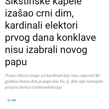
Sikstinske kapele
izašao crni dim,
kardinali elektori
prvog dana konklave
nisu izabrali novog
papu
Pravo izbora imaju svi kardinali koji nisu napunili 80
godina života dok je papa bio živ, tj. dok nije nastupila
prazna stolica (sedesvakancija)
By
IKA