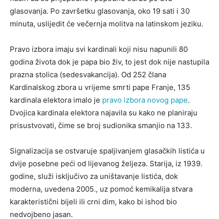
glasovanja. Po završetku glasovanja, oko 19 sati i 30
minuta, uslijedit će večernja molitva na latinskom jeziku.
Pravo izbora imaju svi kardinali koji nisu napunili 80
godina života dok je papa bio živ, to jest dok nije nastupila
prazna stolica (sedesvakancija). Od 252 člana
Kardinalskog zbora u vrijeme smrti pape Franje, 135
kardinala elektora imalo je
pravo izbora novog pape
.
Dvojica kardinala elektora najavila su kako ne planiraju
prisustvovati, čime se broj sudionika smanjio na 133.
Signalizacija se ostvaruje spaljivanjem glasačkih listića u
dvije posebne peći od lijevanog željeza. Starija, iz 1939.
godine, služi isključivo za uništavanje listića, dok
moderna, uvedena 2005., uz pomoć kemikalija stvara
karakteristični bijeli ili crni dim, kako bi ishod bio
nedvojbeno jasan.