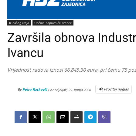
Iz našeg kraja
Općina Koprivnički Ivanec
Završila obnova Industr
Ivancu
Vrijednost radova iznosi 66.845,30 eura, pri čemu 75 po
🔊 Pročitaj naglas
By
Petra Ratković
Ponedjeljak, 29. lipnja 2026.