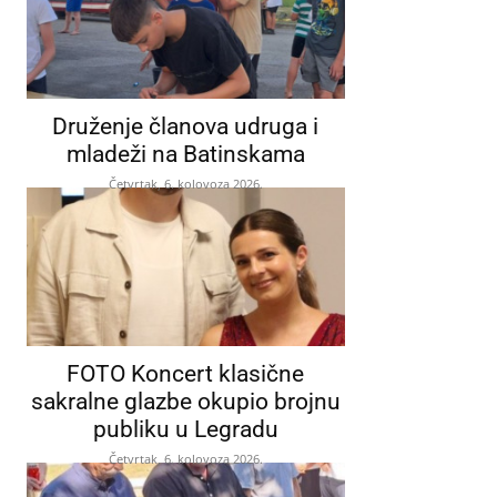
Druženje članova udruga i
mladeži na Batinskama
Četvrtak, 6. kolovoza 2026.
FOTO Koncert klasične
sakralne glazbe okupio brojnu
publiku u Legradu
Četvrtak, 6. kolovoza 2026.