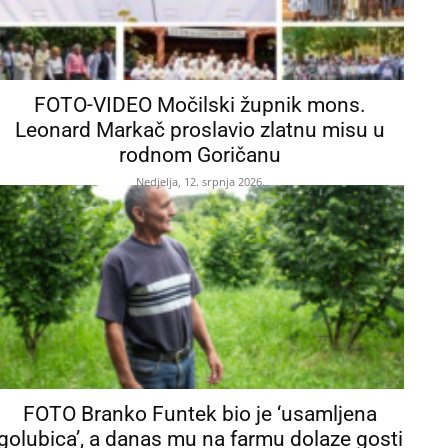
FOTO-VIDEO Močilski župnik mons.
Leonard Markač proslavio zlatnu misu u
rodnom Goričanu
Nedjelja, 12. srpnja 2026.
FOTO Branko Funtek bio je ‘usamljena
golubica’, a danas mu na farmu dolaze gosti