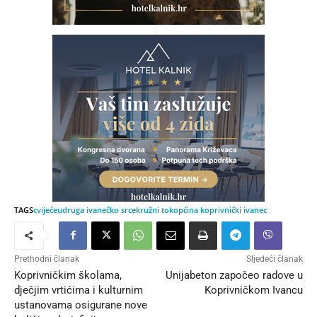
TAGS
cvijeće
udruga ivanečko srce
kružni tok
općina koprivnički ivanec
Prethodni članak
Sljedeći članak
Koprivničkim školama,
Unijabeton započeo radove u
dječjim vrtićima i kulturnim
Koprivničkom Ivancu
ustanovama osigurane nove