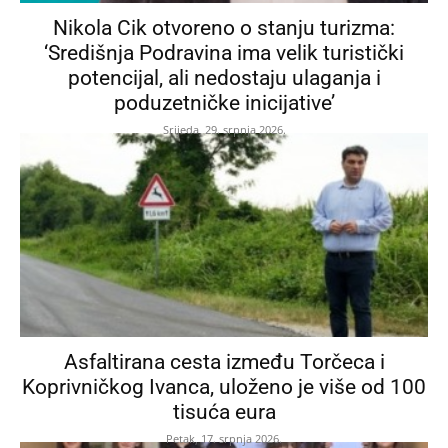
Nikola Cik otvoreno o stanju turizma:
‘Središnja Podravina ima velik turistički
potencijal, ali nedostaju ulaganja i
poduzetničke inicijative’
Srijeda, 29. srpnja 2026.
Asfaltirana cesta između Torčeca i
Koprivničkog Ivanca, uloženo je više od 100
tisuća eura
Petak, 17. srpnja 2026.