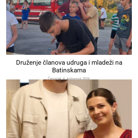
Druženje članova udruga i mladeži na
Batinskama
Četvrtak, 6. kolovoza 2026.