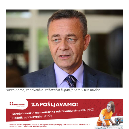
Darko Koren, koprivničko-križevački župan // Foto: Luka Krušec