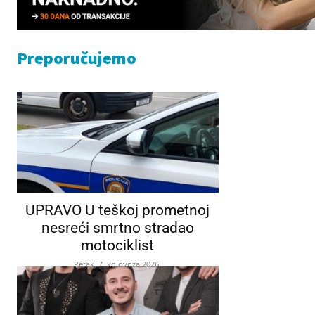
Preporučujemo
UPRAVO U teškoj prometnoj
nesreći smrtno stradao
motociklist
Petak, 7. kolovoza 2026.