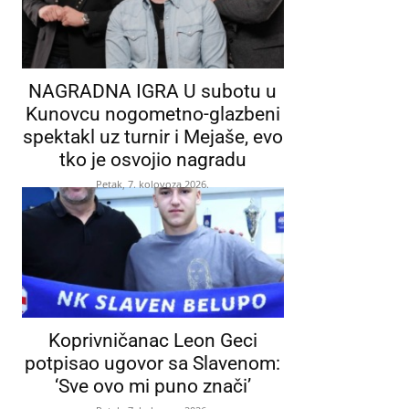
NAGRADNA IGRA U subotu u
Kunovcu nogometno-glazbeni
spektakl uz turnir i Mejaše, evo
tko je osvojio nagradu
Petak, 7. kolovoza 2026.
Koprivničanac Leon Geci
potpisao ugovor sa Slavenom:
‘Sve ovo mi puno znači’