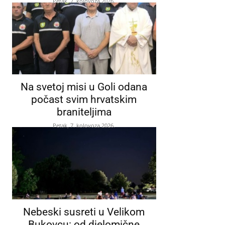
Petak, 7. kolovoza 2026.
Na svetoj misi u Goli odana
počast svim hrvatskim
braniteljima
Petak, 7. kolovoza 2026.
Nebeski susreti u Velikom
Bukovcu: od djelomične