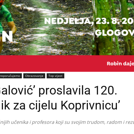
reporučujemo
Obrazovanje
Top vijest
lović’ proslavila 120.
k za cijelu Koprivnicu’
ijih učenika i profesora koji su svojim trudom, radom i rez