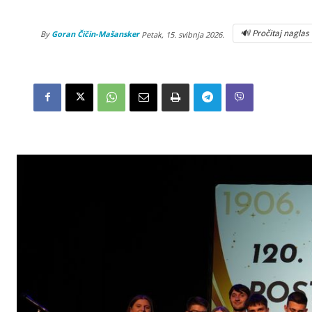
🔊 Pročitaj naglas
By
Goran Čičin-Mašansker
Petak, 15. svibnja 2026.