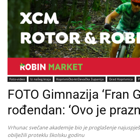
Foto-video
Iz našeg kraja
Koprivničko-križevačka županija
Grad Koprivnica
P
FOTO Gimnazija ‘Fran Ga
rođendan: ‘Ovo je prazni
Vrhunac svečane akademije bio je proglašenje najuspješn
obilježili proteklu školsku godinu