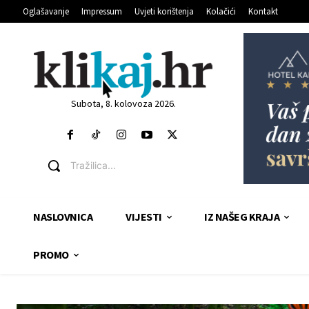
Oglašavanje
Impressum
Uvjeti korištenja
Kolačići
Kontakt
Subota, 8. kolovoza 2026.
Tražilica...
NASLOVNICA
VIJESTI
IZ NAŠEG KRAJA
PROMO