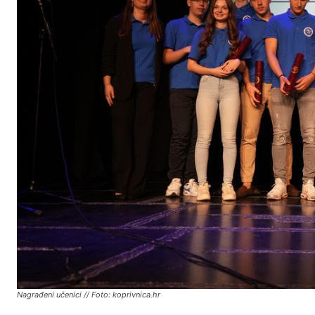
Nagrađeni učenici // Foto: koprivnica.hr