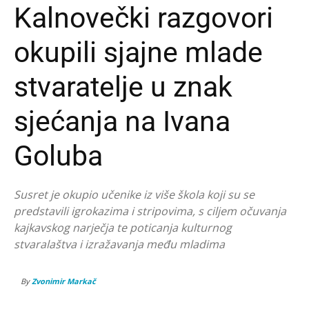
Kalnovečki razgovori
okupili sjajne mlade
stvaratelje u znak
sjećanja na Ivana
Goluba
Susret je okupio učenike iz više škola koji su se
predstavili igrokazima i stripovima, s ciljem očuvanja
kajkavskog narječja te poticanja kulturnog
stvaralaštva i izražavanja među mladima
By
Zvonimir Markač