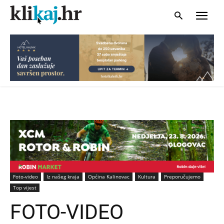
Foto-video
Iz našeg kraja
Općina Kalinovac
Kultura
Preporučujemo
Top vijest
FOTO-VIDEO