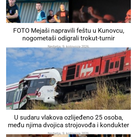
FOTO Mejaši napravili feštu u Kunovcu,
nogometaši odigrali trokut-turnir
Nedjelja, 9. kolovoza 2026.
U sudaru vlakova ozlijeđeno 25 osoba,
među njima dvojica strojovođa i kondukter
Nedjelja, 9. kolovoza 2026.