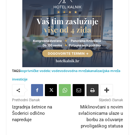
TAGS
koprivničke vode
kc vode
vodovodna mreža
kanalizacijska mreža
investicije
Prethodni članak
Sljedeći članak
Izgradnja šetnice na
Miklinovčani s novim
Šoderici odlično
svlačionicama ulaze u
napreduje
borbu za očuvanje
prvoligaškog statusa