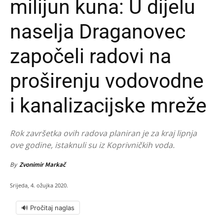
milijun kuna: U dijelu
naselja Draganovec
započeli radovi na
proširenju vodovodne
i kanalizacijske mreže
Rok završetka ovih radova planiran je za kraj lipnja
ove godine, istaknuli su iz Koprivničkih voda.
By
Zvonimir Markač
Srijeda, 4. ožujka 2020.
🔊 Pročitaj naglas