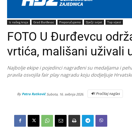
Iz našeg kraja
Grad Đurđevac
Preporučujemo
Dječji svijet
Top vijest
FOTO U Đurđevcu održan 
vrtića, mališani uživali
Najbolje ekipe i pojedinci nagrađeni su medaljama i pehar
pravila osvojila fair play nagradu koju dodjeljuje Hrvatsk
🔊 Pročitaj naglas
By
Petra Ratković
Subota, 16. svibnja 2026.