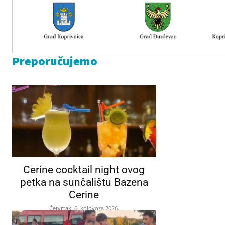
Preporučujemo
Cerine cocktail night ovog
petka na sunčalištu Bazena
Cerine
Četvrtak, 6. kolovoza 2026.