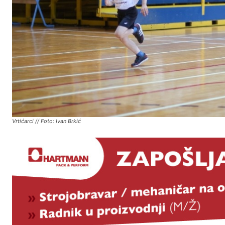
Vrtićarci // Foto: Ivan Brkić