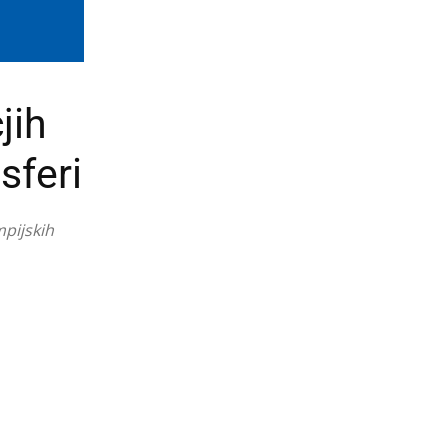
jih
sferi
mpijskih