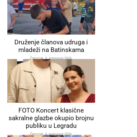
Druženje članova udruga i
mladeži na Batinskama
Četvrtak, 6. kolovoza 2026.
FOTO Koncert klasične
sakralne glazbe okupio brojnu
publiku u Legradu
Četvrtak, 6. kolovoza 2026.