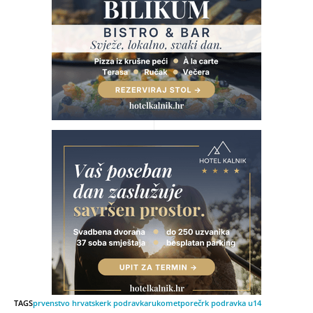
TAGS
prvenstvo hrvatske
rk podravka
rukomet
poreč
rk podravka u14