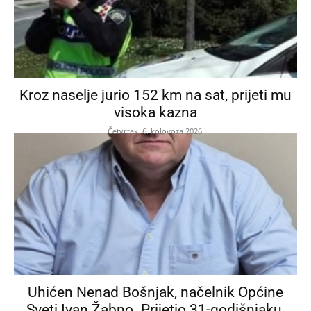
Kroz naselje jurio 152 km na sat, prijeti mu
visoka kazna
Četvrtak, 6. kolovoza 2026.
Uhićen Nenad Bošnjak, načelnik Općine
Sveti Ivan Žabno. Prijetio 31-godišnjaku,