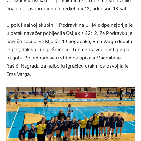
varaždinska Koka i Trilj.
Utakmica za treće mjesto i veliko
finale na rasporedu su u nedjelju u 12, odnosno 13 sati.
U polufinalnoj skupini 1 Podravkina U-14 ekipa najprije je
u petak navečer pobijedila Osijek s 22:12. Za
Podravku je
najviše zabila
Iva Kljaić
s 10 pogodaka,
Ema Varga
dodala
je pet, dok su
Lucija Šomoci
i
Tena Posavec
postigle po
tri gola. Po jednom se u strijelce upisala
Magdalena
Rašić
.
Nagradu za najbolju igračicu utakmice osvojila je
Ema Varga.