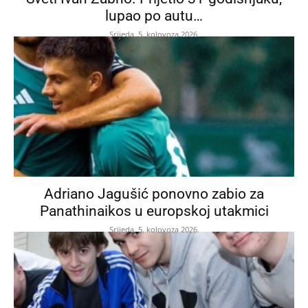
lupao po autu…
Srijeda, 5. kolovoza 2026.
Adriano Jagušić ponovno zabio za
Panathinaikos u europskoj utakmici
Srijeda, 5. kolovoza 2026.