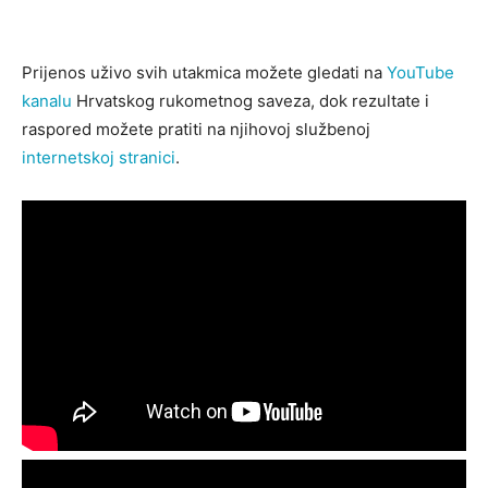
Prijenos uživo svih utakmica možete gledati na
YouTube
kanalu
Hrvatskog rukometnog saveza
, dok rezultate i
raspored možete pratiti na njihovoj službenoj
internetskoj stranici
.