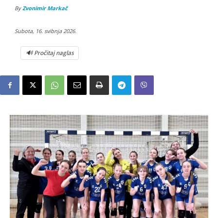
By
Zvonimir Markač
Subota, 16. svibnja 2026.
🔊 Pročitaj naglas