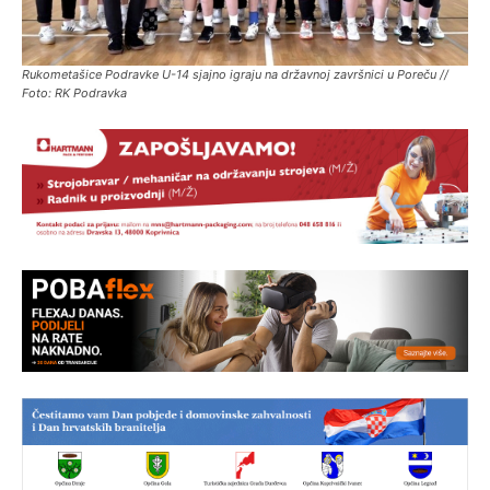
Rukometašice Podravke U-14 sjajno igraju na državnoj završnici u Poreču //
Foto: RK Podravka