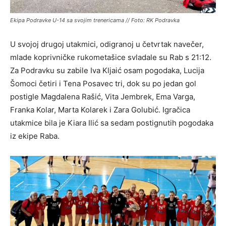
Ekipa Podravke U-14 sa svojim trenericama // Foto: RK Podravka
U svojoj drugoj utakmici, odigranoj u četvrtak navečer,
mlade koprivničke rukometašice svladale su Rab s 21:12.
Za Podravku su zabile Iva Kljaić osam pogodaka, Lucija
Šomoci četiri i Tena Posavec tri, dok su po jedan gol
postigle Magdalena Rašić, Vita Jembrek, Ema Varga,
Franka Kolar, Marta Kolarek i Zara Golubić. Igračica
utakmice bila je Kiara Ilić sa sedam postignutih pogodaka
iz ekipe Raba.