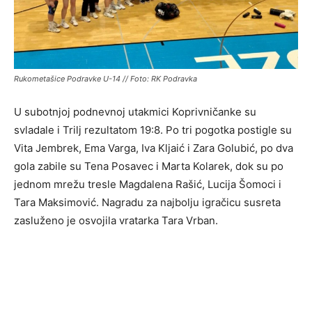
Rukometašice Podravke U-14 // Foto: RK Podravka
U subotnjoj podnevnoj utakmici Koprivničanke su
svladale i Trilj rezultatom 19:8. Po tri pogotka postigle su
Vita Jembrek
,
Ema Varga
,
Iva Kljaić
i
Zara Golubić
, po dva
gola zabile su
Tena Posavec
i
Marta Kolarek
, dok su po
jednom mrežu tresle
Magdalena Rašić
,
Lucija Šomoci
i
Tara Maksimović
.
Nagradu za najbolju igračicu susreta
zasluženo je osvojila vratarka Tara Vrban.