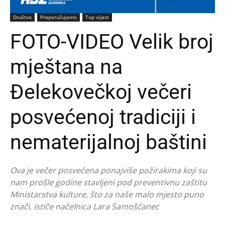
Društvo
Preporučujemo
Top vijest
FOTO-VIDEO Velik broj
mještana na
Đelekovečkoj večeri
posvećenoj tradiciji i
nematerijalnoj baštini
Ova je večer posvećena ponajviše požirakima koji su
nam prošle godine stavljeni pod preventivnu zaštitu
Ministarstva kulture, što za naše malo mjesto puno
znači, ističe načelnica Lara Samošćanec