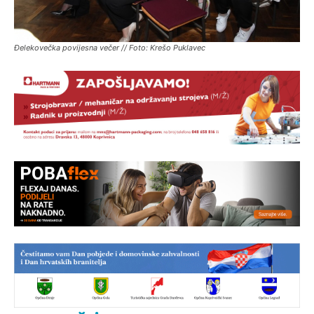
Đelekovečka povijesna večer // Foto: Krešo Puklavec