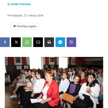
By
Krešo Puklavec
Ponedjeljak, 27. svibnja 2024.
🔊 Pročitaj naglas