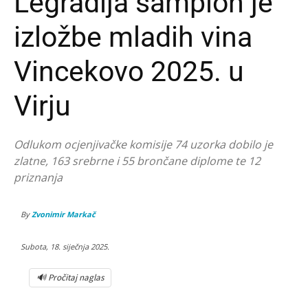
Legradija šampion je
izložbe mladih vina
Vincekovo 2025. u
Virju
Odlukom ocjenjivačke komisije 74 uzorka dobilo je
zlatne, 163 srebrne i 55 brončane diplome te 12
priznanja
By
Zvonimir Markač
Subota, 18. siječnja 2025.
🔊 Pročitaj naglas