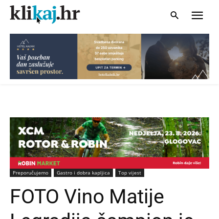
Preporučujemo
Gastro i dobra kapljica
Top vijest
FOTO Vino Matije