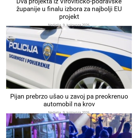
Dva projekta iz Virovitičko-podravske
županije u finalu izbora za najbolji EU
projekt
Nedjelja, 9. kolovoza 2026.
Pijan prebrzo ušao u zavoj pa preokrenuo
automobil na krov
Nedjelja, 9. kolovoza 2026.