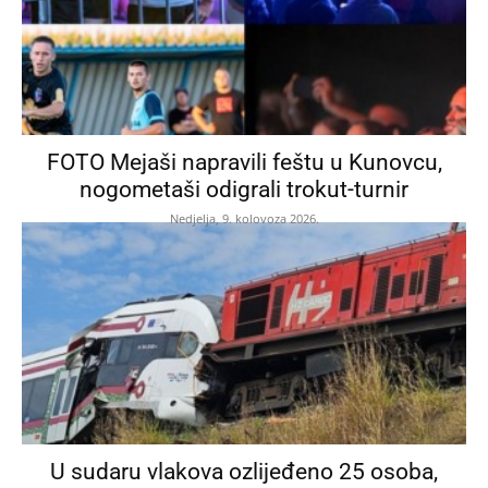
FOTO Mejaši napravili feštu u Kunovcu,
nogometaši odigrali trokut-turnir
Nedjelja, 9. kolovoza 2026.
U sudaru vlakova ozlijeđeno 25 osoba,