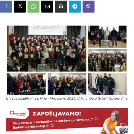
Izložba mladih vina u Virju - Vincekovo 2025. // Foto: Đuro Grčić / Općina Virje