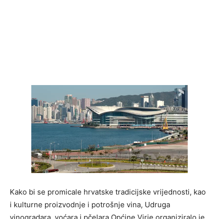
Kako bi se promicale hrvatske tradicijske vrijednosti, kao
i kulturne proizvodnje i potrošnje vina, Udruga
vinogradara, voćara i pčelara Općine Virje organiziralo je