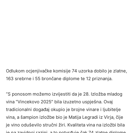
Odlukom ocjenjivačke komisije 74 uzorka dobilo je zlatne,
163 srebrne i 55 brončane diplome te 12 priznanja.
“S ponosom možemo izvijestiti da je 28. Izložba mladog
vina “Vincekovo 2025″ bila izuzetno uspješna. Ovaj
tradicionalni događaj okupio je brojne vinare i ljubitelje
vina, a šampion izložbe bio je Matija Legradi iz Virja, čije
je vino oduševilo stručni žiri. Kvaliteta vina na izložbi bila
je na zavidnoj razini, a to potvrđuje čak 74 zlatne diplome