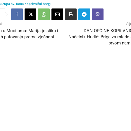
ak
Župa Sv. Roka Koprivnički Bregi
ak
Slj
 u Močilama: Marija je slika i
DAN OPĆINE KOPRIVNIČ
ih putovanja prema vječnosti
Načelnik Hudić: Briga za mlade o
prvom nam 