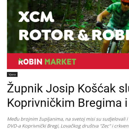
Vjera
Župnik Josip Košćak sl
Koprivničkim Bregima i
Među brojnim župljanima, na svetoj misi su sudjelovali i
DVD-a Koprivnički Bregi, Lovačkog društva "Zec" i crkven