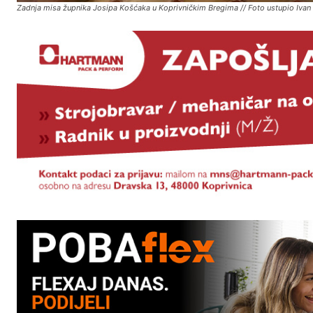
Zadnja misa župnika Josipa Košćaka u Koprivničkim Bregima // Foto ustupio Ivan 