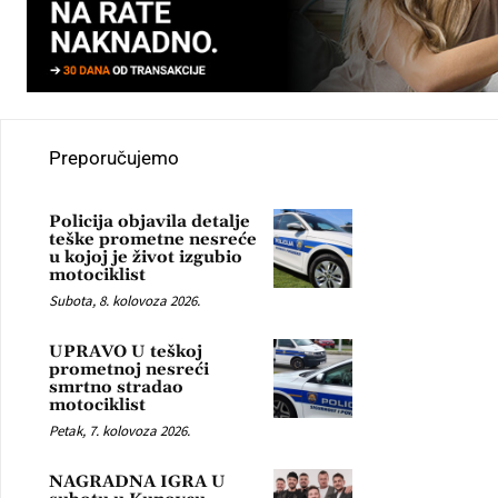
Preporučujemo
Policija objavila detalje
teške prometne nesreće
u kojoj je život izgubio
motociklist
Subota, 8. kolovoza 2026.
UPRAVO U teškoj
prometnoj nesreći
smrtno stradao
motociklist
Petak, 7. kolovoza 2026.
NAGRADNA IGRA U