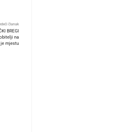
edeći članak
KI BREGI
bitelji na
je mjestu