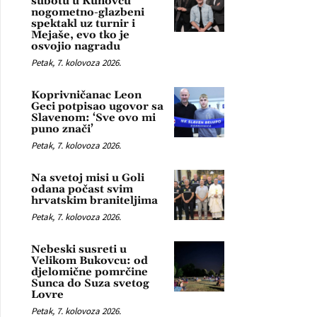
subotu u Kunovcu
nogometno-glazbeni
spektakl uz turnir i
Mejaše, evo tko je
osvojio nagradu
Petak, 7. kolovoza 2026.
Koprivničanac Leon
Geci potpisao ugovor sa
Slavenom: ‘Sve ovo mi
puno znači’
Petak, 7. kolovoza 2026.
Na svetoj misi u Goli
odana počast svim
hrvatskim braniteljima
Petak, 7. kolovoza 2026.
Nebeski susreti u
Velikom Bukovcu: od
djelomične pomrčine
Sunca do Suza svetog
Lovre
Petak, 7. kolovoza 2026.