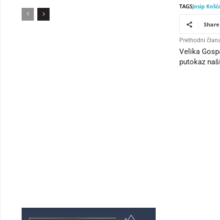
TAGS
Josip Košć
Share
Prethodni član
Velika Gospa
putokaz naš