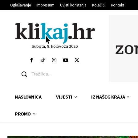
Oglašavanje
Impressum
Uvjeti korištenja
Kolačići
Kontakt
Subota, 8. kolovoza 2026.
Tražilica...
NASLOVNICA
VIJESTI
IZ NAŠEG KRAJA
PROMO