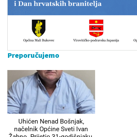
Preporučujemo
Uhićen Nenad Bošnjak,
načelnik Općine Sveti Ivan
Žabno. Prijetio 31-godišnjaku,