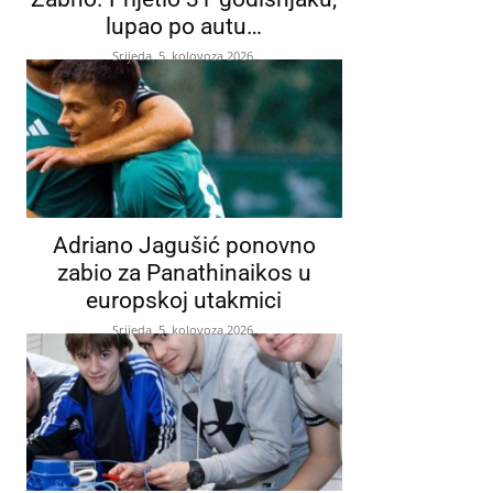
lupao po autu…
Srijeda, 5. kolovoza 2026.
Adriano Jagušić ponovno
zabio za Panathinaikos u
europskoj utakmici
Srijeda, 5. kolovoza 2026.