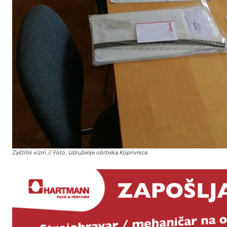
Zaštitni viziri // Foto: Udruženje obrtnika Koprivnica