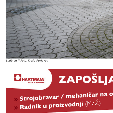
Ludbreg // Foto: Krešo Puklavec