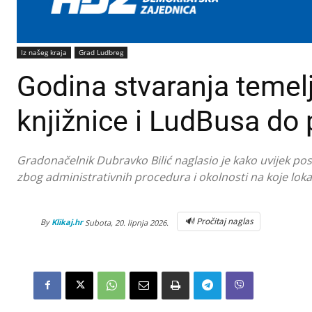
Iz našeg kraja
Grad Ludbreg
Godina stvaranja temel
knjižnice i LudBusa do
Gradonačelnik Dubravko Bilić naglasio je kako uvijek posto
zbog administrativnih procedura i okolnosti na koje lo
🔊 Pročitaj naglas
By
Klikaj.hr
Subota, 20. lipnja 2026.