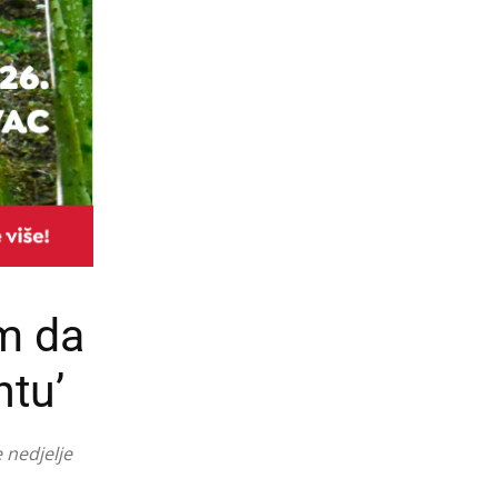
m da
ntu’
 nedjelje