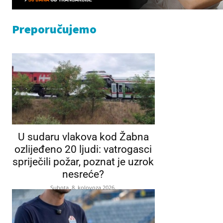
Preporučujemo
U sudaru vlakova kod Žabna
ozlijeđeno 20 ljudi: vatrogasci
spriječili požar, poznat je uzrok
nesreće?
Subota, 8. kolovoza 2026.