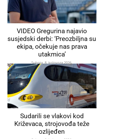
VIDEO Gregurina najavio
susjedski derbi: ‘Preozbiljna su
ekipa, očekuje nas prava
utakmica’
Subota, 8. kolovoza 2026.
Sudarili se vlakovi kod
Križevaca, strojovođa teže
ozlijeđen