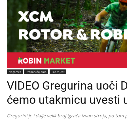
Nogomet
Preporučujemo
Top vijest
VIDEO Gregurina uoči 
ćemo utakmicu uvesti u 
Gregurini je i dalje velik broj igrača izvan stroja, po 