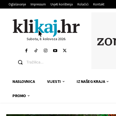
Oglašavanje
Impressum
Uvjeti korištenja
Kolačići
Kontakt
Subota, 8. kolovoza 2026.
Tražilica...
NASLOVNICA
VIJESTI
IZ NAŠEG KRAJA
PROMO