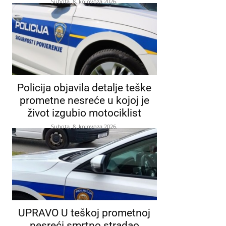
Subota, 8. kolovoza 2026.
Policija objavila detalje teške
prometne nesreće u kojoj je
život izgubio motociklist
Subota, 8. kolovoza 2026.
UPRAVO U teškoj prometnoj
nesreći smrtno stradao