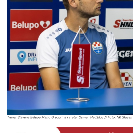
Trener Slavena Belupa Mario Gregurina i vratar Osman Hadžikić // Foto: NK Slaven