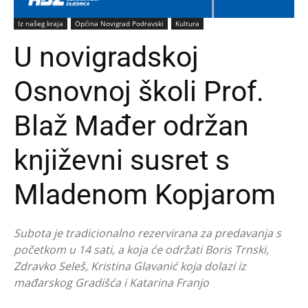
Iz našeg kraja
Općina Novigrad Podravski
Kultura
U novigradskoj
Osnovnoj školi Prof.
Blaž Mađer održan
književni susret s
Mladenom Kopjarom
Subota je tradicionalno rezervirana za predavanja s
početkom u 14 sati, a koja će održati Boris Trnski,
Zdravko Seleš, Kristina Glavanić koja dolazi iz
mađarskog Gradišća i Katarina Franjo