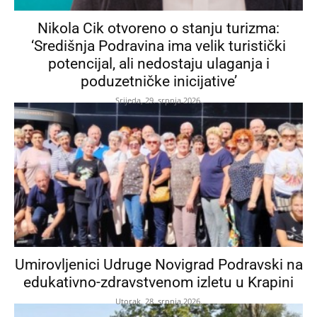
Nikola Cik otvoreno o stanju turizma:
‘Središnja Podravina ima velik turistički
potencijal, ali nedostaju ulaganja i
poduzetničke inicijative’
Srijeda, 29. srpnja 2026.
Umirovljenici Udruge Novigrad Podravski na
edukativno-zdravstvenom izletu u Krapini
Utorak, 28. srpnja 2026.