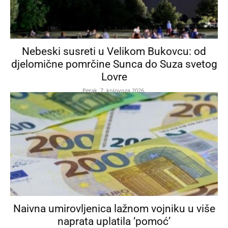
Nebeski susreti u Velikom Bukovcu: od
djelomične pomrčine Sunca do Suza svetog
Lovre
Petak, 7. kolovoza 2026.
Naivna umirovljenica lažnom vojniku u više
naprata uplatila ‘pomoć’