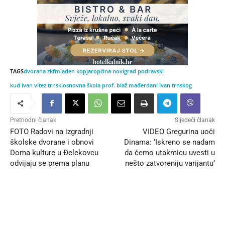
TAGS
dvorana zkf
mladen kopjar
općina novigrad podravski
kud ivan vitez trnski
osnovna škola prof. blaž mađer
dani ivan trnskog
Prethodni članak
Sljedeći članak
FOTO Radovi na izgradnji
VIDEO Gregurina uoči
školske dvorane i obnovi
Dinama: ‘Iskreno se nadam
Doma kulture u Đelekovcu
da ćemo utakmicu uvesti u
odvijaju se prema planu
nešto zatvoreniju varijantu’