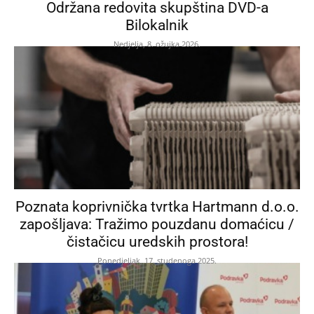
Održana redovita skupština DVD-a
Bilokalnik
Nedjelja, 8. ožujka 2026.
Poznata koprivnička tvrtka Hartmann d.o.o.
zapošljava: Tražimo pouzdanu domaćicu /
čistačicu uredskih prostora!
Ponedjeljak, 17. studenoga 2025.