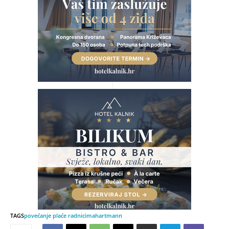
TAGS
povećanje plaće radnicima
hartmann