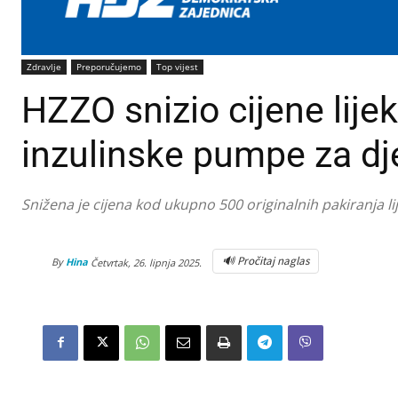
Zdravlje
Preporučujemo
Top vijest
HZZO snizio cijene lije
inzulinske pumpe za dj
Snižena je cijena kod ukupno 500 originalnih pakiranja li
🔊 Pročitaj naglas
By
Hina
Četvrtak, 26. lipnja 2025.