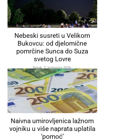
Nebeski susreti u Velikom
Bukovcu: od djelomične
pomrčine Sunca do Suza
svetog Lovre
Petak, 7. kolovoza 2026.
Naivna umirovljenica lažnom
vojniku u više naprata uplatila
‘pomoć’