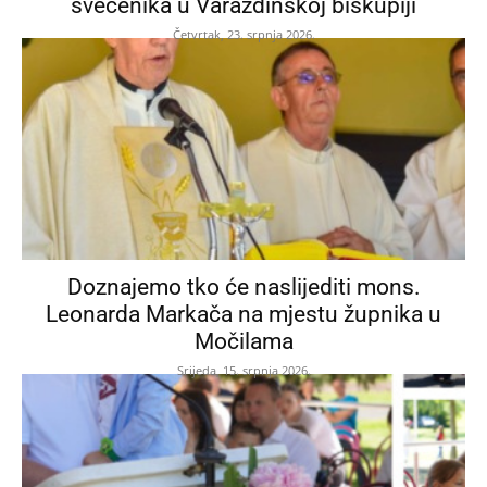
svećenika u Varaždinskoj biskupiji
Četvrtak, 23. srpnja 2026.
Doznajemo tko će naslijediti mons.
Leonarda Markača na mjestu župnika u
Močilama
Srijeda, 15. srpnja 2026.