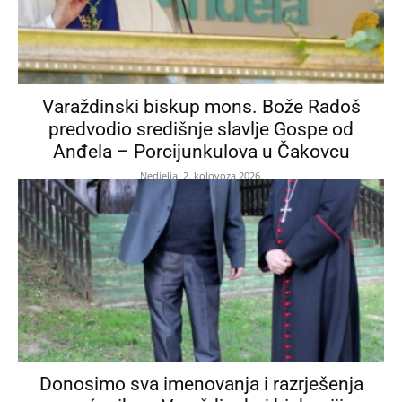
Varaždinski biskup mons. Bože Radoš
predvodio središnje slavlje Gospe od
Anđela – Porcijunkulova u Čakovcu
Nedjelja, 2. kolovoza 2026.
Donosimo sva imenovanja i razrješenja