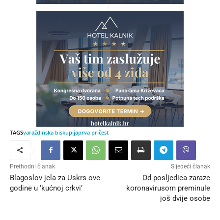
TAGS
varaždinska biskupija
prva pričest
Prethodni članak
Sljedeći članak
Blagoslov jela za Uskrs ove
Od posljedica zaraze
godine u ‘kućnoj crkvi’
koronavirusom preminule
još dvije osobe