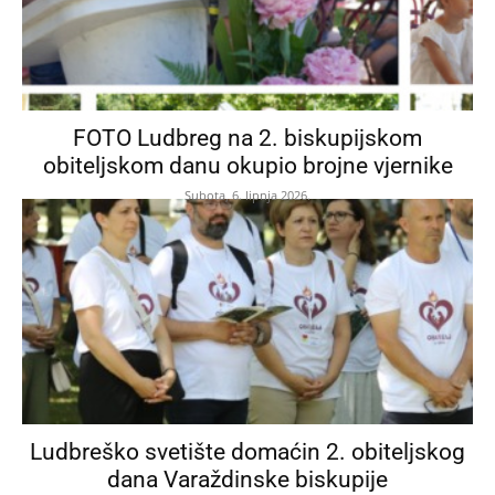
FOTO Ludbreg na 2. biskupijskom
obiteljskom danu okupio brojne vjernike
Subota, 6. lipnja 2026.
Ludbreško svetište domaćin 2. obiteljskog
dana Varaždinske biskupije