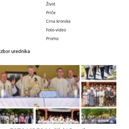
Život
Priče
Crna kronika
Foto-video
Promo
Izbor urednika