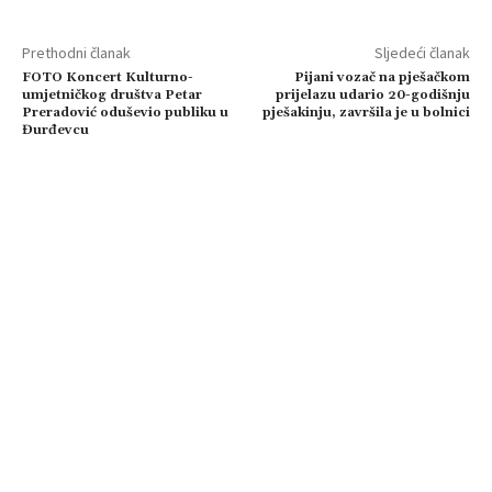
Prethodni članak
Sljedeći članak
FOTO Koncert Kulturno-
Pijani vozač na pješačkom
umjetničkog društva Petar
prijelazu udario 20-godišnju
Preradović oduševio publiku u
pješakinju, završila je u bolnici
Đurđevcu