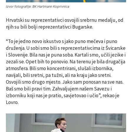
Izvor fotografije: BK Hartmann Koprivnica
Hrvatski su reprezentativci osvojili srebrnu medalju, od
njih su bili bolji reprezentativci Bugarske.
“To je jedno novo iskustvo s jako puno mečeva i puno
druženja. U sobi smo bili s reprezentativcima iz Švicarske
i Slovenije. Bila nas je puna soba. Kartali smo, učili jezike i
zezali se. Opet bih to ponovio. Na terenu je bila drugačija
atmosfera. Bili smo koncentrirani, slušali izbornika,
navijali, bili sretni, pa tužni, ali na kraju jako sretni.
Osvojili smo drugo mjesto. Jako sam ponosan na sve nas.
Baš smo bili pravi tim. Zahvaljujem našem Savezu i
izborniku koji nas je pratio, savjetovao i učio”, rekao je
Lovro.