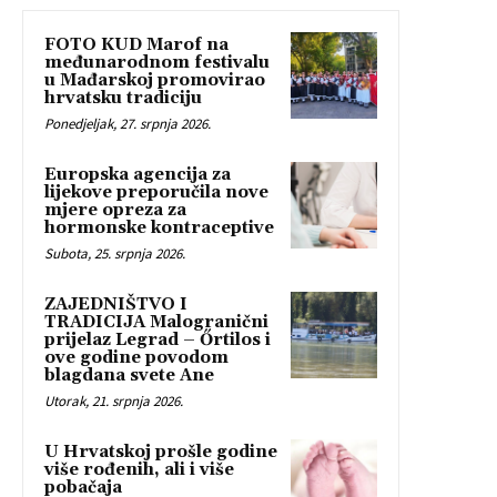
FOTO KUD Marof na
međunarodnom festivalu
u Mađarskoj promovirao
hrvatsku tradiciju
Ponedjeljak, 27. srpnja 2026.
Europska agencija za
lijekove preporučila nove
mjere opreza za
hormonske kontraceptive
Subota, 25. srpnja 2026.
ZAJEDNIŠTVO I
TRADICIJA Malogranični
prijelaz Legrad – Őrtilos i
ove godine povodom
blagdana svete Ane
Utorak, 21. srpnja 2026.
U Hrvatskoj prošle godine
više rođenih, ali i više
pobačaja