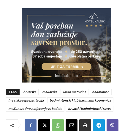
TAGS
hrvatska
mađarska
lovro matovina
badminton
hrvatska reprezentacija
badmintonski klub hartmann koprivnica
međunarodno natjecanje za kadete
hrvatski badmintonski savez