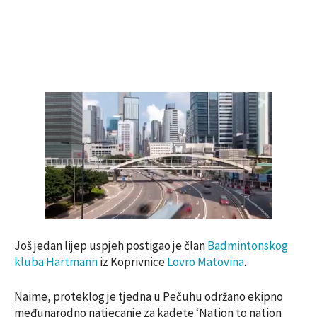
Još jedan lijep uspjeh postigao je član
Badmintonskog
kluba Hartmann
iz Koprivnice
Lovro Matovina
.
Naime, proteklog je tjedna u Pečuhu održano ekipno
međunarodno natjecanje za kadete ‘Nation to nation