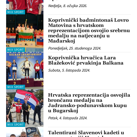
Nedjelja, 8. ožujka 2026.
MIX SPORT
Koprivnički badmintonaš Lovro
Matovina s hrvatskom
reprezentacijom osvojio srebrnu
medalju na natjecanju u
Mađarskoj
Ponedjeljak, 25. studenoga 2024.
MIX SPORT
Koprivnička hrvačica Lara
Blažeković prvakinja Balkana
Subota, 5. listopada 2024.
MIX SPORT
Hrvatska reprezentacija osvojila
brončanu medalju na
Jadransko-podunavskom kupu
u Bugarskoj
Petak, 4. listopada 2024.
MIX SPORT
Talentirani Slavenovi kadeti u