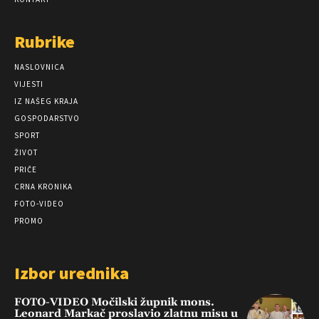
Rubrike
NASLOVNICA
VIJESTI
IZ NAŠEG KRAJA
GOSPODARSTVO
SPORT
ŽIVOT
PRIČE
CRNA KRONIKA
FOTO-VIDEO
PROMO
Izbor urednika
FOTO-VIDEO Močilski župnik mons.
Leonard Markač proslavio zlatnu misu u