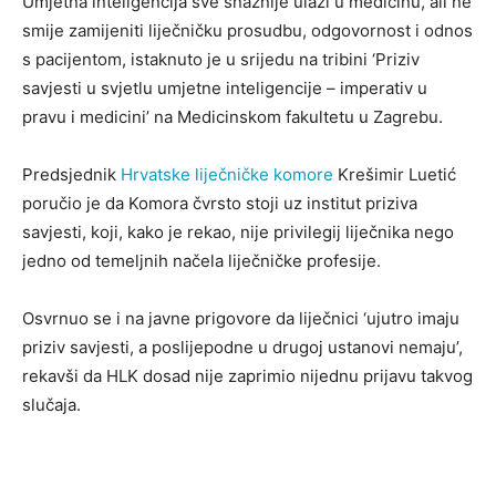
Umjetna inteligencija sve snažnije ulazi u medicinu, ali ne
smije zamijeniti liječničku prosudbu, odgovornost i odnos
s pacijentom, istaknuto je u srijedu na tribini ‘Priziv
savjesti u svjetlu umjetne inteligencije – imperativ u
pravu i medicini’ na Medicinskom fakultetu u Zagrebu.
Predsjednik
Hrvatske liječničke komore
Krešimir Luetić
poručio je da Komora čvrsto stoji uz institut priziva
savjesti, koji, kako je rekao, nije privilegij liječnika nego
jedno od temeljnih načela liječničke profesije.
Osvrnuo se i na javne prigovore da liječnici ‘ujutro imaju
priziv savjesti, a poslijepodne u drugoj ustanovi nemaju’,
rekavši da HLK dosad nije zaprimio nijednu prijavu takvog
slučaja.