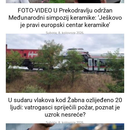
FOTO-VIDEO U Prekodravlju održan
Međunarodni simpozij keramike: ‘Ješkovo
je pravi europski centar keramike’
Subota, 8. kolovoza 2026.
U sudaru vlakova kod Žabna ozlijeđeno 20
ljudi: vatrogasci spriječili požar, poznat je
uzrok nesreće?
Subota, 8. kolovoza 2026.