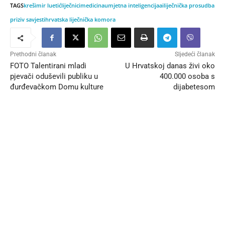
TAGS
krešimir luetić
liječnici
medicina
umjetna inteligencija
ai
liječnička prosudba
priziv savjesti
hrvatska liječnička komora
Prethodni članak
Sljedeći članak
FOTO Talentirani mladi
U Hrvatskoj danas živi oko
pjevači oduševili publiku u
400.000 osoba s
đurđevačkom Domu kulture
dijabetesom