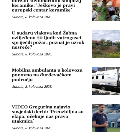
održan Međunarodni simpozij
keramike: ‘Ješkovo je pravi
europski centar keramike’
Subota, 8. kolovoza 2026.
U sudaru vlakova kod Žabna
ozlijeđeno 20 ljudi: vatrogasci
spriječili požar, poznat je uzrok
nesreće?
Subota, 8. kolovoza 2026.
Mobilna ambulanta u kolovozu
ponovno na đurđevačkom
području
Subota, 8. kolovoza 2026.
VIDEO Gregurina najavio
susjedski derbi: ‘Preozbiljna su
ekipa, očekuje nas prava
utakmica’
Subota, 8. kolovoza 2026.