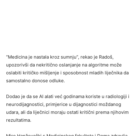
“Medicina je nastala kroz sumnju”, rekao je Radoš,
upozorivši da nekritično oslanjanje na algoritme može
oslabiti kritičko mišljenje i sposobnost mladih liječnika da
samostalno donose odluke.
Dodao je da se AI alati već godinama koriste u radiologiji i
neurodijagnostici, primjerice u dijagnostici moždanog
udara, ali da liječnici moraju ostati kritični prema njihovim
rezultatima.
Miro Hanževački s Medicinskog fakulteta i Doma zdravlja