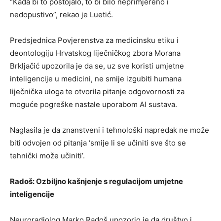
“Kada bi to postojalo, to bi bilo neprimjereno i
nedopustivo”, rekao je Luetić.
Predsjednica Povjerenstva za medicinsku etiku i
deontologiju Hrvatskog liječničkog zbora Morana
Brkljačić upozorila je da se, uz sve koristi umjetne
inteligencije u medicini, ne smije izgubiti humana
liječnička uloga te otvorila pitanje odgovornosti za
moguće pogreške nastale uporabom AI sustava.
Naglasila je da znanstveni i tehnološki napredak ne može
biti odvojen od pitanja ‘smije li se učiniti sve što se
tehnički može učiniti’.
Radoš: Ozbiljno kašnjenje s regulacijom umjetne
inteligencije
Neuroradiolog Marko Radoš upozorio je da društvo i