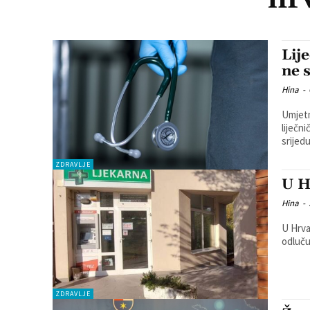
Lij
ne 
Hina
-
Umjetn
liječn
srijedu
ZDRAVLJE
U H
Hina
-
U Hrva
odluču
ZDRAVLJE