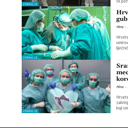
te potv
ZDRAVLJE
Hrv
gub
Hina
-
Hrvats
umirov
liječn
ZDRAVLJE
Sra
med
kor
Hina
-
Hrvats
zabrin
koji s
ZDRAVLJE