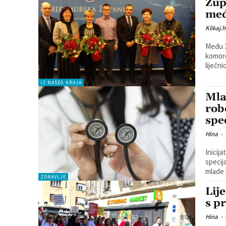
Žup
međ
Klikaj.h
Među 1
komore
IZ NAŠEG KRAJA
Mla
rob
spec
Hina
-
Inicij
specij
mlade 
ZDRAVLJE
Lij
s p
Hina
-