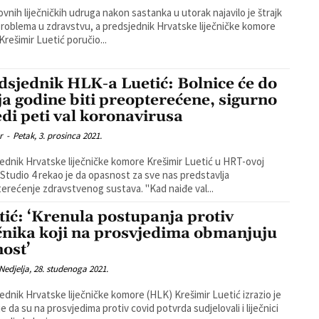
ovnih liječničkih udruga nakon sastanka u utorak najavilo je štrajk
roblema u zdravstvu, a predsjednik Hrvatske liječničke komore
Krešimir Luetić poručio...
dsjednik HLK-a Luetić: Bolnice će do
ja godine biti preopterećene, sigurno
jedi peti val koronavirusa
r
-
Petak, 3. prosinca 2021.
ednik Hrvatske liječničke komore Krešimir Luetić u HRT-ovoj
i Studio 4 rekao je da opasnost za sve nas predstavlja
preopterećenje zdravstvenog sustava. "Kad naiđe val...
tić: ‘Krenula postupanja protiv
ečnika koji na prosvjedima obmanjuju
nost’
Nedjelja, 28. studenoga 2021.
ednik Hrvatske liječničke komore (HLK) Krešimir Luetić izrazio je
e da su na prosvjedima protiv covid potvrda sudjelovali i liječnici