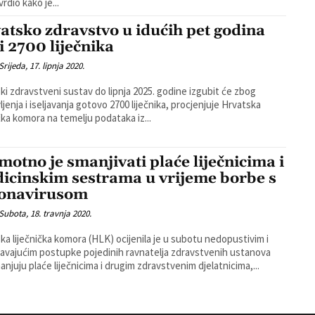
rdio kako je...
atsko zdravstvo u idućih pet godina
i 2700 liječnika
Srijeda, 17. lipnja 2020.
ki zdravstveni sustav do lipnja 2025. godine izgubit će zbog
ljenja i iseljavanja gotovo 2700 liječnika, procjenjuje Hrvatska
ička komora na temelju podataka iz...
motno je smanjivati plaće liječnicima i
icinskim sestrama u vrijeme borbe s
onavirusom
Subota, 18. travnja 2020.
ka liječnička komora (HLK) ocijenila je u subotu nedopustivim i
javajućim postupke pojedinih ravnatelja zdravstvenih ustanova
manjuju plaće liječnicima i drugim zdravstvenim djelatnicima,...