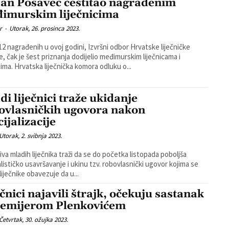
an Posavec čestitao nagrađenim
imurskim liječnicima
r
-
Utorak, 26. prosinca 2023.
2 nagrađenih u ovoj godini, Izvršni odbor Hrvatske liječničke
, čak je šest priznanja dodijelio međimurskim liječnicama i
liječnicima. Hrvatska liječnička komora odluku o...
di liječnici traže ukidanje
ovlasničkih ugovora nakon
ijalizacije
Utorak, 2. svibnja 2023.
ativa mladih liječnika traži da se do početka listopada poboljša
alističko usavršavanje i ukinu tzv. robovlasnički ugovor kojima se
liječnike obavezuje da u...
ečnici najavili štrajk, očekuju sastanak
remijerom Plenkovićem
Četvrtak, 30. ožujka 2023.