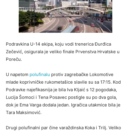
Podravkina U-14 ekipa, koju vodi trenerica Đurđica
Zečević, osigurala je veliko finale Prvenstva Hrvatske u
Poreč
u.
U napetom
polufinalu
protiv zagrebačke Lokomotive
mlade koprivničke rukometašice slavile su sa 17:15. Kod
Podravke
najefikasnija je bila
Iva Kljaić
s 12 pogodaka,
Lucija Šomoci
i
Tena Posavec
postigle su po dva gola,
dok je
Ema Varga
dodala jedan. Igračica utakmice bila je
Tara Maksimović.
Drugi polufinalni par čine varaždinska Koka i Trilj. Veliko