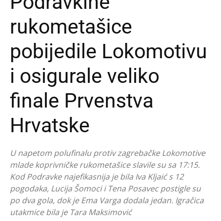
Podravkine
rukometašice
pobijedile Lokomotivu
i osigurale veliko
finale Prvenstva
Hrvatske
U napetom polufinalu protiv zagrebačke Lokomotive
mlade koprivničke rukometašice slavile su sa 17:15.
Kod Podravke najefikasnija je bila Iva Kljaić s 12
pogodaka, Lucija Šomoci i Tena Posavec postigle su
po dva gola, dok je Ema Varga dodala jedan. Igračica
utakmice bila je Tara Maksimović