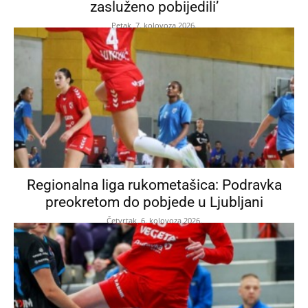
zasluženo pobijedili’
Petak, 7. kolovoza 2026.
Regionalna liga rukometašica: Podravka
preokretom do pobjede u Ljubljani
Četvrtak, 6. kolovoza 2026.