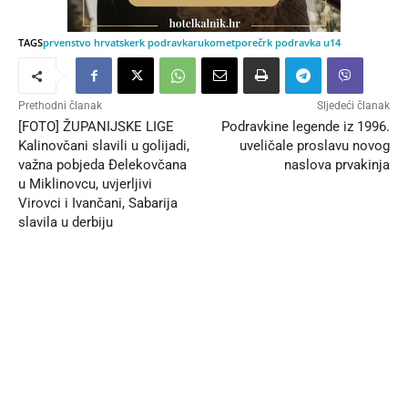
TAGS
prvenstvo hrvatske
rk podravka
rukomet
poreč
rk podravka u14
Prethodni članak
Sljedeći članak
[FOTO] ŽUPANIJSKE LIGE
Podravkine legende iz 1996.
Kalinovčani slavili u golijadi,
uveličale proslavu novog
važna pobjeda Đelekovčana
naslova prvakinja
u Miklinovcu, uvjerljivi
Virovci i Ivančani, Sabarija
slavila u derbiju