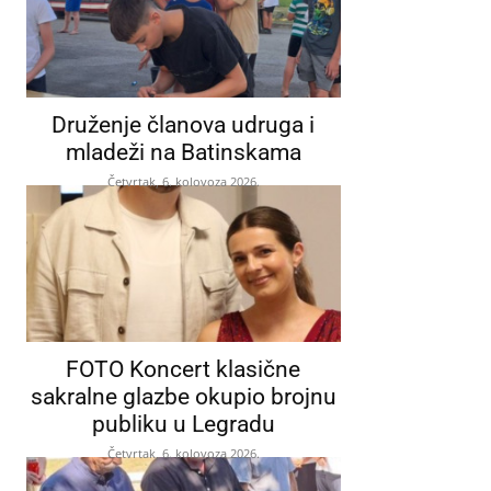
Druženje članova udruga i
mladeži na Batinskama
Četvrtak, 6. kolovoza 2026.
FOTO Koncert klasične
sakralne glazbe okupio brojnu
publiku u Legradu
Četvrtak, 6. kolovoza 2026.