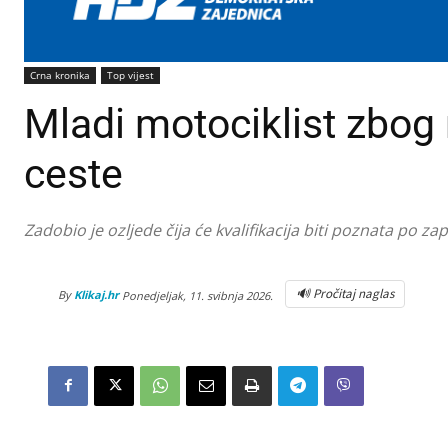
Crna kronika
Top vijest
Mladi motociklist zbog 
ceste
Zadobio je ozljede čija će kvalifikacija biti poznata po z
🔊 Pročitaj naglas
By
Klikaj.hr
Ponedjeljak, 11. svibnja 2026.