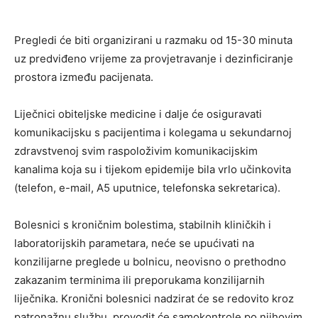
Pregledi će biti organizirani u razmaku od 15-30 minuta
uz predviđeno vrijeme za provjetravanje i dezinficiranje
prostora između pacijenata.
Liječnici obiteljske medicine i dalje će osiguravati
komunikacijsku s pacijentima i kolegama u sekundarnoj
zdravstvenoj svim raspoloživim komunikacijskim
kanalima koja su i tijekom epidemije bila vrlo učinkovita
(telefon, e-mail, A5 uputnice, telefonska sekretarica).
Bolesnici s kroničnim bolestima, stabilnih kliničkih i
laboratorijskih parametara, neće se upućivati na
konzilijarne preglede u bolnicu, neovisno o prethodno
zakazanim terminima ili preporukama konzilijarnih
liječnika. Kronični bolesnici nadzirat će se redovito kroz
patronažnu službu, provodit će samokontrole po njihovim