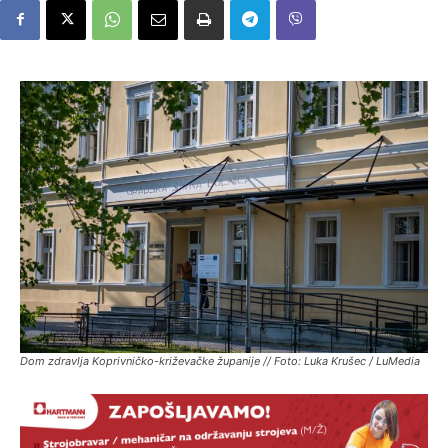
Dom zdravlja Koprivničko-križevačke županije // Foto: Luka Krušec / LuMedia