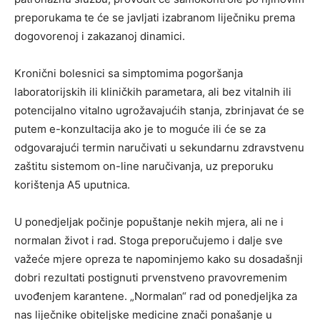
preporukama te će se javljati izabranom liječniku prema
dogovorenoj i zakazanoj dinamici.
Kronični bolesnici sa simptomima pogoršanja
laboratorijskih ili kliničkih parametara, ali bez vitalnih ili
potencijalno vitalno ugrožavajućih stanja, zbrinjavat će se
putem e-konzultacija ako je to moguće ili će se za
odgovarajući termin naručivati u sekundarnu zdravstvenu
zaštitu sistemom on-line naručivanja, uz preporuku
korištenja A5 uputnica.
U ponedjeljak počinje popuštanje nekih mjera, ali ne i
normalan život i rad. Stoga preporučujemo i dalje sve
važeće mjere opreza te napominjemo kako su dosadašnji
dobri rezultati postignuti prvenstveno pravovremenim
uvođenjem karantene. „Normalan“ rad od ponedjeljka za
nas liječnike obiteljske medicine znači ponašanje u