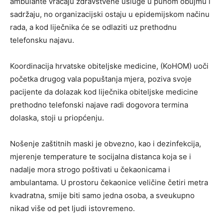
ambulante vraćaju zdravstvene usluge u punom obujmu i
sadržaju, no organizacijski ostaju u epidemijskom načinu
rada, a kod liječnika će se odlaziti uz prethodnu
telefonsku najavu.
Koordinacija hrvatske obiteljske medicine, (KoHOM) uoči
početka drugog vala popuštanja mjera, poziva svoje
pacijente da dolazak kod liječnika obiteljske medicine
prethodno telefonski najave radi dogovora termina
dolaska, stoji u priopćenju.
Nošenje zaštitnih maski je obvezno, kao i dezinfekcija,
mjerenje temperature te socijalna distanca koja se i
nadalje mora strogo poštivati u čekaonicama i
ambulantama. U prostoru čekaonice veličine četiri metra
kvadratna, smije biti samo jedna osoba, a sveukupno
nikad više od pet ljudi istovremeno.