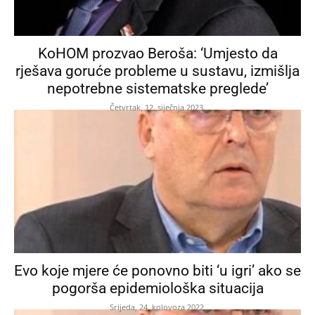
KoHOM prozvao Beroša: ‘Umjesto da
rješava goruće probleme u sustavu, izmišlja
nepotrebne sistematske preglede’
Četvrtak, 12. siječnja 2023.
Evo koje mjere će ponovno biti ‘u igri’ ako se
pogorša epidemiološka situacija
Srijeda, 24. kolovoza 2022.