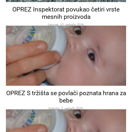
OPREZ Inspektorat povukao četiri vrste
mesnih proizvoda
Utorak, 17. veljače 2026.
OPREZ S tržišta se povlači poznata hrana za
bebe
Subota, 7. veljače 2026.