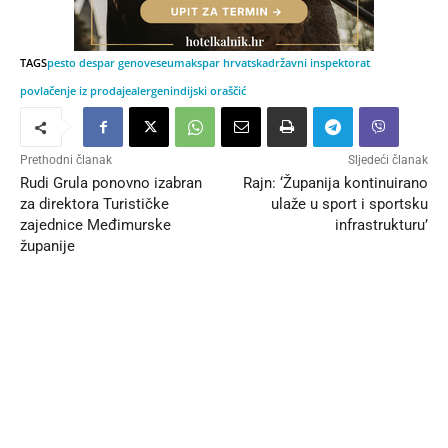
TAGS
pesto despar genovese
umak
spar hrvatska
državni inspektorat
povlačenje iz prodaje
alergen
indijski oraščić
Prethodni članak
Sljedeći članak
Rudi Grula ponovno izabran
Rajn: ‘Županija kontinuirano
za direktora Turističke
ulaže u sport i sportsku
zajednice Međimurske
infrastrukturu’
županije