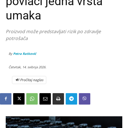
povlači jedna vrsta
umaka
Proizvod može predstavljati rizik po zdravlje
potrošača
By
Petra Ratković
Četvrtak, 14. svibnja 2026.
🔊 Pročitaj naglas