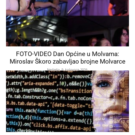
FOTO-VIDEO Dan Općine u Molvama:
Miroslav Škoro zabavljao brojne Molvarce
Nedjelja, 9. kolovoza 2026.