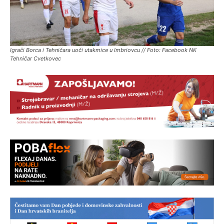
Igrači Borca i Tehničara uoči utakmice u Imbriovcu // Foto: Facebook NK
Tehničar Cvetkovec