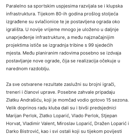
Paralelno sa sportskim uspjesima razvijala se i klupska
infrastruktura. Tijekom 80-ih godina prošlog stoljeća
izgrađene su svlačionice te je postavljena ograda oko
igrališta. U novije vrijeme mnogo je uloženo u daljnje
unaprjeđenje infrastrukture, a među najznačajnijim
projektima ističe se izgradnja tribine s 99 sjedećih
mjesta. Među planiranim radovima posebno se izdvaja
postavljanje nove ograde, čija se realizacija očekuje u
narednom razdoblju.
Za sve ostvarene rezultate zaslužni su brojni igrači,
treneri i članovi uprave. Posebne zahvale pripadaju
Zlatku Andrašiću, koji je momčad vodio gotovo 15 sezona.
Velik doprinos radu kluba dali su i bivši predsjednici
Marijan Perlok, Zlatko Loparić, Vlado Perlok, Stjepan
Horvat, Vladimir Valent, Miroslav Loparić, Dražen Loparić i
Darko Bistrović, kao i svi ostali koji su tijekom povijesti