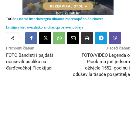
TAGS
nk borac imbriovec
gnk dinamo zagreb
općina đelekovec
kristijan bistrović
zlatko andrašić
proslava jubileja
Prethodni članak
Sljedeći članak
FOTO Bandisti i pajdaši
FOTO/VIDEO Legenda o
oduševili publiku na
Picokima još jednom
đurđevačkoj Picokijadi
oživjela 1552. godinu i
oduševila tisuće posjetitelja