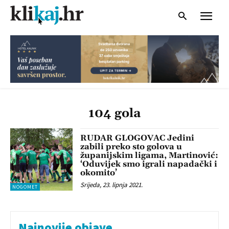
104 gola
RUDAR GLOGOVAC Jedini
zabili preko sto golova u
županijskim ligama, Martinović:
‘Oduvijek smo igrali napadački i
okomito’
Srijeda, 23. lipnja 2021.
NOGOMET
Najnovije objave