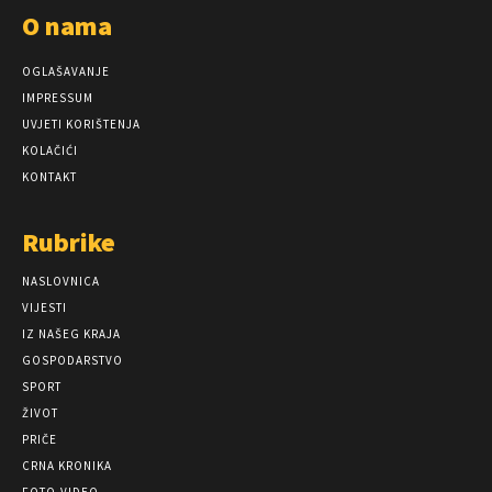
O nama
OGLAŠAVANJE
IMPRESSUM
UVJETI KORIŠTENJA
KOLAČIĆI
KONTAKT
Rubrike
NASLOVNICA
VIJESTI
IZ NAŠEG KRAJA
GOSPODARSTVO
SPORT
ŽIVOT
PRIČE
CRNA KRONIKA