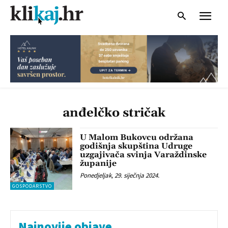
anđelčko stričak
U Malom Bukovcu održana
godišnja skupština Udruge
uzgajivača svinja Varaždinske
županije
Ponedjeljak, 29. siječnja 2024.
GOSPODARSTVO
Najnovije objave