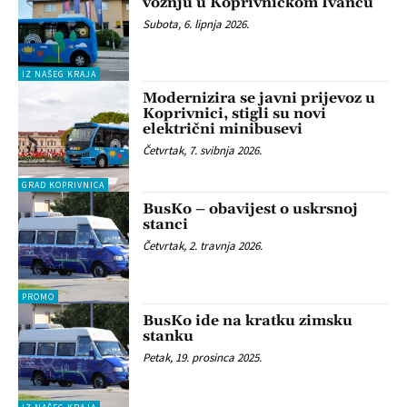
vožnju u Koprivničkom Ivancu
Subota, 6. lipnja 2026.
IZ NAŠEG KRAJA
Modernizira se javni prijevoz u
Koprivnici, stigli su novi
električni minibusevi
Četvrtak, 7. svibnja 2026.
GRAD KOPRIVNICA
BusKo – obavijest o uskrsnoj
stanci
Četvrtak, 2. travnja 2026.
PROMO
BusKo ide na kratku zimsku
stanku
Petak, 19. prosinca 2025.