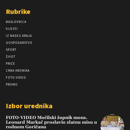
Rubrike
NASLOVNICA
VIJESTI
IZ NAŠEG KRAJA
GOSPODARSTVO
SPORT
ŽIVOT
PRIČE
CRNA KRONIKA
FOTO-VIDEO
PROMO
Izbor urednika
FOTO-VIDEO Močilski župnik mons.
Leonard Markač proslavio zlatnu misu u
rodnom Goričanu