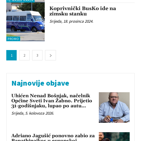
IZ NAŠEG KRAJA
Koprivnički BusKo ide na
zimsku stanku
Srijeda, 18. prosinca 2024.
PROMO
1
2
3
Najnovije objave
Uhićen Nenad Bošnjak, načelnik
Općine Sveti Ivan Žabno. Prijetio
31-godišnjaku, lupao po autu…
Srijeda, 5. kolovoza 2026.
Adriano Jagušić ponovno zabio za
Panathinaikos u europskoj