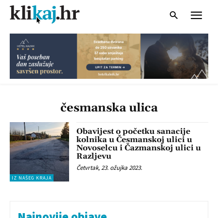
česmanska ulica
Obavijest o početku sanacije
kolnika u Česmanskoj ulici u
Novoselcu i Čazmanskoj ulici u
Razljevu
Četvrtak, 23. ožujka 2023.
IZ NAŠEG KRAJA
Najnovije objave