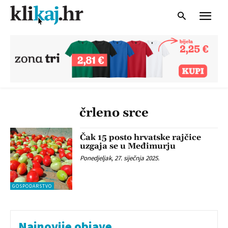
črleno srce
Čak 15 posto hrvatske rajčice
uzgaja se u Međimurju
Ponedjeljak, 27. siječnja 2025.
GOSPODARSTVO
Najnovije objave