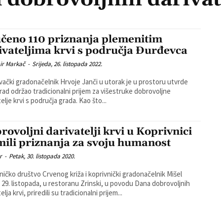
čeno 110 priznanja plemenitim
ivateljima krvi s područja Đurđevca
ir Markač
-
Srijeda, 26. listopada 2022.
ački gradonačelnik Hrvoje Janči u utorak je u prostoru utvrde
grad održao tradicionalni prijem za višestruke dobrovoljne
darivatelje krvi s područja grada. Kao što...
rovoljni darivatelji krvi u Koprivnici
mili priznanja za svoju humanost
r
-
Petak, 30. listopada 2020.
ničko društvo Crvenog križa i koprivnički gradonačelnik Mišel
, 29. listopada, u restoranu Zrinski, u povodu Dana dobrovoljnih
elja krvi, priredili su tradicionalni prijem...