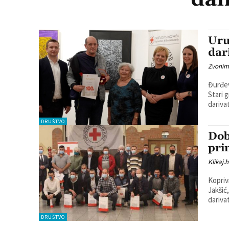
Uru
dar
Zvonim
Đurđev
Stari 
DRUŠTVO
Dob
pri
Klikaj.h
Kopriv
Jakšić
darivat
DRUŠTVO