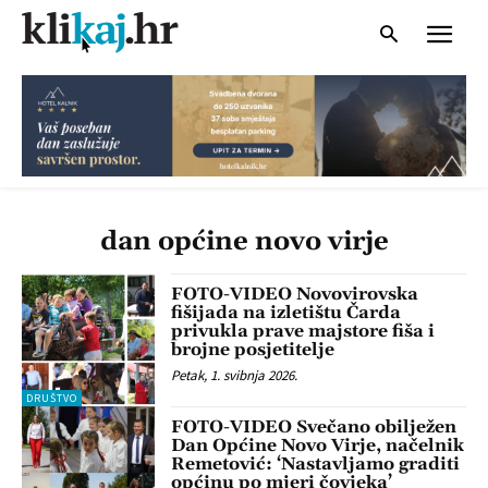
dan općine novo virje
FOTO-VIDEO Novovirovska
fišijada na izletištu Čarda
privukla prave majstore fiša i
brojne posjetitelje
Petak, 1. svibnja 2026.
DRUŠTVO
FOTO-VIDEO Svečano obilježen
Dan Općine Novo Virje, načelnik
Remetović: ‘Nastavljamo graditi
općinu po mjeri čovjeka’