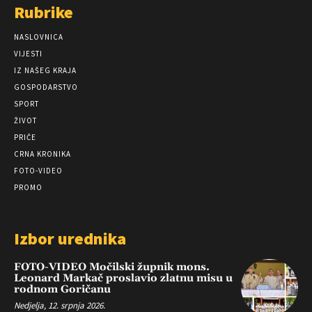
Rubrike
NASLOVNICA
VIJESTI
IZ NAŠEG KRAJA
GOSPODARSTVO
SPORT
ŽIVOT
PRIČE
CRNA KRONIKA
FOTO-VIDEO
PROMO
Izbor urednika
FOTO-VIDEO Močilski župnik mons.
Leonard Markač proslavio zlatnu misu u
rodnom Goričanu
Nedjelja, 12. srpnja 2026.